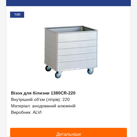
Допоміжне обладнання
ТОП
Професійна хімія
Візок для білизни 1380CR-220
Внутрішній об'єм (літрів): 220
Матеріал: анодований алюміній
Виробник: ALVI
Детальніше