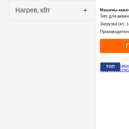
Нагрев, кВт
Машины аквачи
Тип: для аквач
Загрузка (кг): 1
Производитель
ТОП