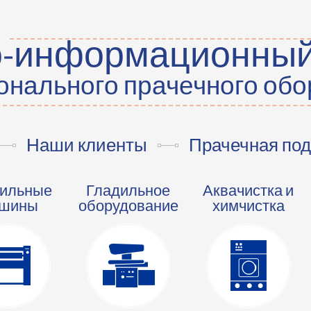
о-информационный
нального прачечного об
Наши клиенты
Прачечная под
ильные
Гладильное
Аквачистка и
шины
оборудование
химчистка