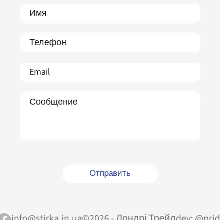
info@stirka.in.ua
©2026 - Лондрі Трейд
dev:
@prid