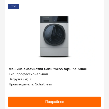
Вспомогательное оборудование
ТОП
Профессиональная химия
Машина аквачистки Schulthess topLine prime
Тип: профессиональная
Загрузка (кг): 8
Производитель: Schulthess
Подробнее