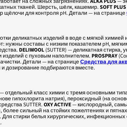
аботает на сложных загрязнениях.
ALKA PLUS
— э
катных тканей. Шерсть, шёлк, кашемир.
SOFT PLUS
 щёлочи для контроля pH. Детали — на странице
ботки деликатных изделий в воде с мягкой хими
: нужны составы с низким показателем pH, мягки
редства.
DELIWOOL
(SUTTER) — деликатная стирка, у
 и изделий с пуховым наполнителем.
PROSPRAY
(Co
ачистки. Детали — на странице
Средства для ак
и дозирование подбираются вместе.
 отдельный класс химии с тремя основными типа
снове гипохлорита натрия), пероксидный (на осн
 средства SUTTER.
OXY ACTIVE
— кислородный, самы
 более сильный на стойких пожелтениях и пятнах
Для стирки белья хирургических, инфекционных 
й
.