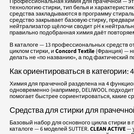
Профессиональная химия для прачечной — это
технологию стирки, тип белья и характерист
средства закладываются в программу стираль
средство закрывает базовую стирку, предвар
нейтрализатор щёлочи сводит pH к нейтральн
правильно подобранная химия даёт повторяемы
В каталоге — 13 профессиональных средств о
циклом стирки, и
Concord Textile
(Франция) — н
делать не «по названию», а под фактический п
Как ориентироваться в категории: 
Химия для прачечной разделена на 4 функцио
одновременно (например, DELIWOOL подходит 
помогает быстрее сориентироваться, какие с
Средства для стирки для прачечно
Базовый набор для основного цикла стирки в
каталоге — 6 моделей SUTTER.
CLEAN ACTIVE
— 