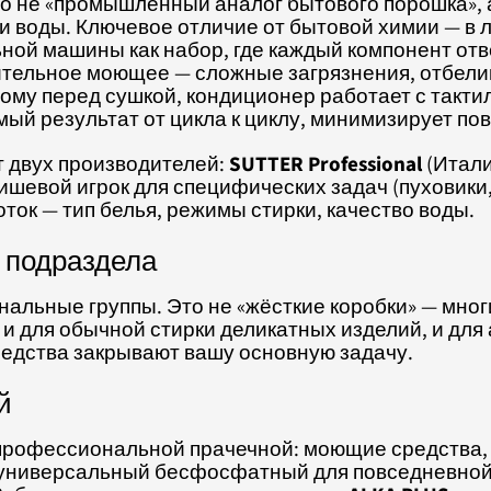
 не «промышленный аналог бытового порошка», а
ики воды. Ключевое отличие от бытовой химии — в
ной машины как набор, где каждый компонент от
ительное моющее — сложные загрязнения, отбелив
ому перед сушкой, кондиционер работает с такти
й результат от цикла к циклу, минимизирует пов
т двух производителей:
SUTTER Professional
(Итали
ишевой игрок для специфических задач (пуховики
оток — тип белья, режимы стирки, качество воды.
4 подраздела
нальные группы. Это не «жёсткие коробки» — мног
и для обычной стирки деликатных изделий, и для 
редства закрывают вашу основную задачу.
й
 профессиональной прачечной: моющие средства,
универсальный бесфосфатный для повседневной