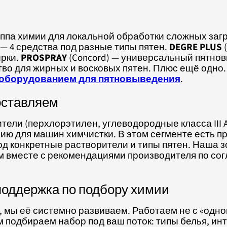
ппа химии для локальной обработки сложных загр
— 4 средства под разные типы пятен.
DEGRE PLUS
(
ирки.
PROSPRAY
(Concord) — универсальный пятно
во для жирных и восковых пятен. Плюс ещё одно
оборудованием для пятновыведения
.
оставляем
тели (перхлорэтилен, углеводородные класса III A
ю для машин химчистки. В этом сегменте есть п
д конкретные растворители и типы пятен. Наша з
 вместе с рекомендациями производителя по сог
оддержка по подбору химии
 мы её системно развиваем. Работаем не с «одно
м подбираем набор под ваш поток: типы белья, и