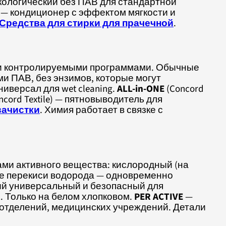
кологический без ПАВ для стандартной
— кондиционер с эффектом мягкости и
Средства для стирки для прачечной
.
ей и контролируемыми программами. Обычные
ми ПАВ, без энзимов, которые могут
ниверсал для wet cleaning.
ALL-in-ONE
(Concord
ncord Textile) — пятновыводитель для
вачистки
. Химия работает в связке с
ми активного вещества: кислородный (на
ове перекиси водорода — одновременно
й универсальный и безопасный для
. Только на белом хлопковом.
PER ACTIVE
—
отделений, медицинских учреждений. Детали