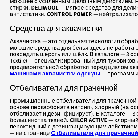
моющее с усиленным щелочным действием. Р
стирки.
DELIWOOL
— мягкое средство для дели
антистатики.
CONTROL POWER
— нейтрализатор
Средства для аквачистки
Аквачистка — это отдельная технология обра
моющие средства для белья здесь не работают
повредить шерсть или шёлк. В каталоге — 3 с
Textile) — специализированный для пуховиков
предварительной обработки перед циклом акв
машинами аквачистки одежды
— программы 
Отбеливатели для прачечной
Промышленные отбеливатели для прачечной —
основе перкарбоната натрия), хлорный (на о
отбеливает и дезинфицирует). В каталоге — 3
большинства тканей.
CHLOR ACTIVE
— хлорный,
пероксидный с дезинфицирующим действием. 
— на странице
Отбеливатели для прачечно