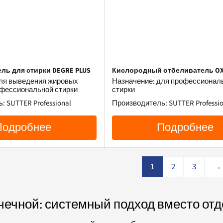
ль для стирки DEGRE PLUS
Кислородный отбеливатель OXY
для выведения жировых
Назначение: для профессионал
офессиональной стирки
стирки
 SUTTER Professional
Производитель: SUTTER Professio
Подробнее
Подробнее
1
2
3
→
ечной: системный подход вместо отд