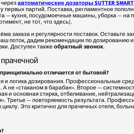
 через
автоматические дозаторы SUTTER SMART
ту первых партий. Поставка, регламентное попол
та — кухня, посудомоечные машины, уборка — на 
тимент, не тот, что здесь).
ёма заказа и регулярности поставок. Оставьте за
ваш поток, дадим рекомендации по дозированию 
вки. Доступен также
обратный звонок
.
 прачечной
принципиально отличается от бытовой?
ия и логика дозирования. Профессиональные сре
 А не «стаканом в барабан». Второе — системно
ая и основная стирка, отбеливание, нейтрализа
м». Третье — повторяемость результата. Профес
 циклу. Это критично для прачечных отеля, боль
ю?