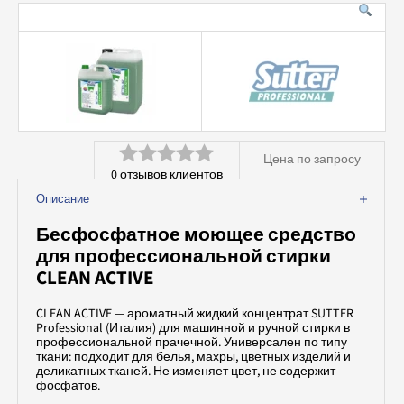
Аквачистка и химчистка
Вспомогательное оборудование
Профессиональная химия
Цена по запросу
0
отзывов клиентов
Оценка
Описание
0
Бесфосфатное моющее средство
из
для профессиональной стирки
5
CLEAN ACTIVE
CLEAN ACTIVE — ароматный жидкий концентрат SUTTER
Professional (Италия) для машинной и ручной стирки в
профессиональной прачечной. Универсален по типу
ткани: подходит для белья, махры, цветных изделий и
деликатных тканей. Не изменяет цвет, не содержит
фосфатов.