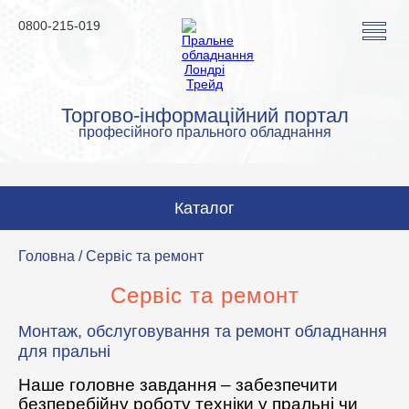
0800-215-019
Торгово-інформаційний портал
професійного прального обладнання
Каталог
Пральні машини
Головна
/ Сервіс та ремонт
Сушильні машини
Сервіс та ремонт
Прасувальні машини
Монтаж, обслуговування та ремонт обладнання
для пральні
Прасувальне обладнання
Наше головне завдання – забезпечити
Аквачистка та хімчистка
безперебійну роботу техніки у пральні чи