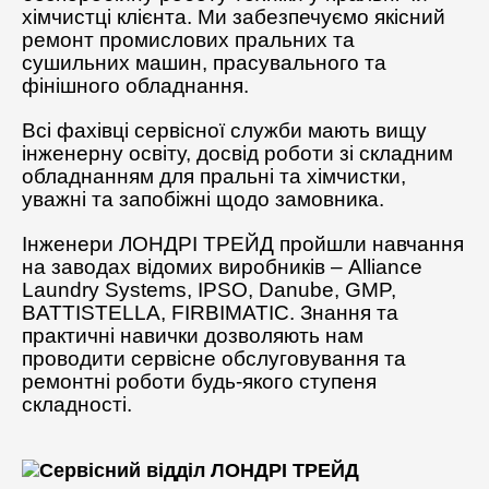
хімчистці клієнта. Ми забезпечуємо якісний
Допоміжне обладнання
ремонт промислових пральних та
Професійна хімія
сушильних машин, прасувального та
фінішного обладнання.
Всі фахівці сервісної служби мають вищу
інженерну освіту, досвід роботи зі складним
обладнанням для пральні та хімчистки,
уважні та запобіжні щодо замовника.
Інженери ЛОНДРІ ТРЕЙД пройшли навчання
на заводах відомих виробників – Alliance
Laundry Systems, IPSO, Danube, GMP,
BATTISTELLA, FIRBIMATIC. Знання та
практичні навички дозволяють нам
проводити сервісне обслуговування та
ремонтні роботи будь-якого ступеня
складності.