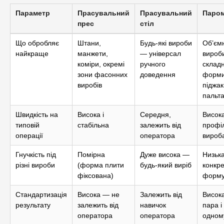
Параметр
Прасувальний
Прасувальний
Паром
прес
стіл
Що обробляє
Штани,
Будь-які вироби
Об’ємн
найкраще
манжети,
— універсал
вироб
коміри, окремі
ручного
складн
зони фасонних
доведення
форми
виробів
піджак
пальта
Швидкість на
Висока і
Середня,
Висок
типовій
стабільна
залежить від
профі
операції
оператора
вироб
Гнучкість під
Помірна
Дуже висока —
Низька
різні вироби
(форма плити
будь-який виріб
конкр
фіксована)
форму
Стандартизація
Висока — не
Залежить від
Висок
результату
залежить від
навичок
пара і
оператора
оператора
одному