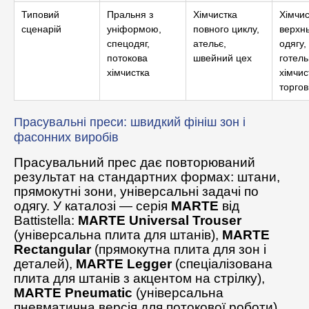
Типовий
Пральня з
Хімчистка
Хімчис
сценарій
уніформою,
повного циклу,
верхн
спецодяг,
ательє,
одягу,
потокова
швейний цех
готел
хімчистка
хімчис
торгов
Прасувальні преси: швидкий фініш зон і
фасонних виробів
Прасувальний прес дає повторюваний
результат на стандартних формах: штани,
прямокутні зони, універсальні задачі по
одягу. У каталозі — серія
MARTE
від
Battistella:
MARTE Universal Trouser
(універсальна плита для штанів),
MARTE
Rectangular
(прямокутна плита для зон і
деталей),
MARTE Legger
(спеціалізована
плита для штанів з акцентом на стрілку),
MARTE Pneumatic
(універсальна
пневматична версія для потокової роботи).