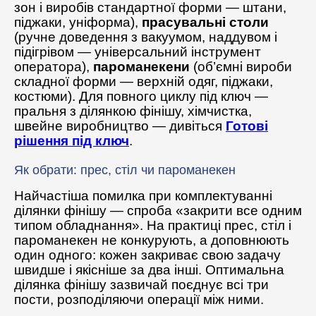
зон і виробів стандартної форми — штани,
піджаки, уніформа),
прасувальні столи
(ручне доведення з вакуумом, наддувом і
підігрівом — універсальний інструмент
оператора),
пароманекени
(об’ємні вироби
складної форми — верхній одяг, піджаки,
костюми). Для повного циклу під ключ —
пральня з ділянкою фінішу, хімчистка,
швейне виробництво — дивіться
Готові
рішення під ключ
.
Як обрати: прес, стіл чи пароманекен
Найчастіша помилка при комплектуванні
ділянки фінішу — спроба «закрити все одним
типом обладнання». На практиці прес, стіл і
пароманекен не конкурують, а доповнюють
один одного: кожен закриває свою задачу
швидше і якісніше за два інші. Оптимальна
ділянка фінішу зазвичай поєднує всі три
пости, розподіляючи операції між ними.