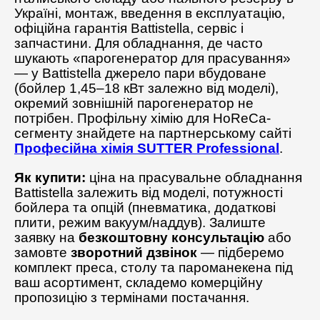
Україні, монтаж, введення в експлуатацію,
офіційна гарантія Battistella, сервіс і
запчастини. Для обладнання, де часто
шукають «парогенератор для прасування»
— у Battistella джерело пари вбудоване
(бойлер 1,45–18 кВт залежно від моделі),
окремий зовнішній парогенератор не
потрібен. Профільну хімію для HoReCa-
сегменту знайдете на партнерському сайті
Професійна хімія SUTTER Professional
.
Як купити:
ціна на прасувальне обладнання
Battistella залежить від моделі, потужності
бойлера та опцій (пневматика, додаткові
плити, режим вакуум/наддув). Залиште
заявку на
безкоштовну консультацію
або
замовте
зворотний дзвінок
— підберемо
комплект преса, столу та пароманекена під
ваш асортимент, складемо комерційну
пропозицію з термінами постачання.