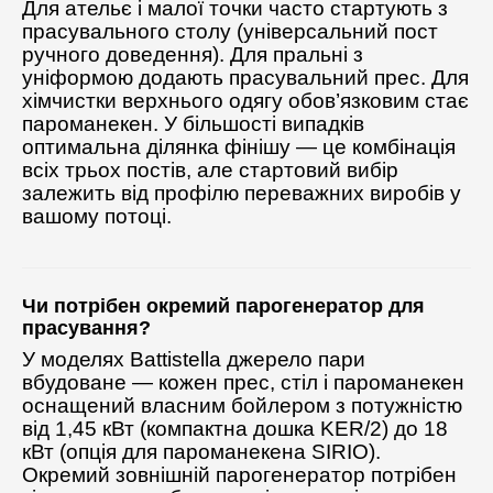
Для ательє і малої точки часто стартують з
прасувального столу (універсальний пост
ручного доведення). Для пральні з
уніформою додають прасувальний прес. Для
хімчистки верхнього одягу обов’язковим стає
пароманекен. У більшості випадків
оптимальна ділянка фінішу — це комбінація
всіх трьох постів, але стартовий вибір
залежить від профілю переважних виробів у
вашому потоці.
Чи потрібен окремий парогенератор для
прасування?
У моделях Battistella джерело пари
вбудоване — кожен прес, стіл і пароманекен
оснащений власним бойлером з потужністю
від 1,45 кВт (компактна дошка KER/2) до 18
кВт (опція для пароманекена SIRIO).
Окремий зовнішній парогенератор потрібен