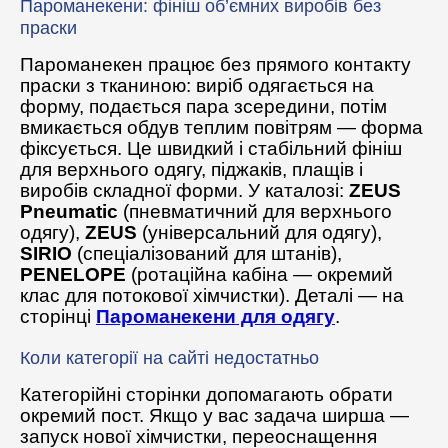
Пароманекени: фініш об’ємних виробів без
праски
Пароманекен працює без прямого контакту
праски з тканиною: виріб одягається на
форму, подається пара зсередини, потім
вмикається обдув теплим повітрям — форма
фіксується. Це швидкий і стабільний фініш
для верхнього одягу, піджаків, плащів і
виробів складної форми. У каталозі:
ZEUS
Pneumatic
(пневматичний для верхнього
одягу),
ZEUS
(універсальний для одягу),
SIRIO
(спеціалізований для штанів),
PENELOPE
(ротаційна кабіна — окремий
клас для потокової хімчистки). Деталі — на
сторінці
Пароманекени для одягу
.
Коли категорії на сайті недостатньо
Категорійні сторінки допомагають обрати
окремий пост. Якщо у вас задача ширша —
запуск нової хімчистки, переоснащення