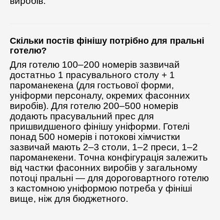
виробів.
Скільки постів фінішу потрібно для пральні
готелю?
Для готелю 100–200 номерів зазвичай
достатньо 1 прасувального столу + 1
пароманекена (для гостьової форми,
уніформи персоналу, окремих фасонних
виробів). Для готелю 200–500 номерів
додають прасувальний прес для
пришвидшеного фінішу уніформи. Готелі
понад 500 номерів і потокові хімчистки
зазвичай мають 2–3 столи, 1–2 преси, 1–2
пароманекени. Точна конфігурація залежить
від частки фасонних виробів у загальному
потоці пральні — для дороговартного готелю
з кастомною уніформою потреба у фініші
вище, ніж для бюджетного.