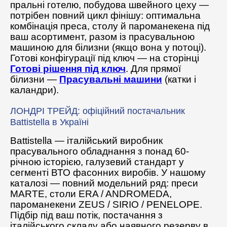
пральні готелю, побудова швейного цеху —
потрібен повний цикл фінішу: оптимальна
комбінація преса, столу й пароманекена під
ваш асортимент, разом із прасувальною
машиною для білизни (якщо вона у потоці).
Готові конфігурації під ключ — на сторінці
Готові рішення під ключ
. Для прямої
білизни —
Прасувальні машини
(катки і
каландри).
ЛОНДРІ ТРЕЙД: офіційний постачальник
Battistella в Україні
Battistella — італійський виробник
прасувального обладнання з понад 60-
річною історією, галузевий стандарт у
сегменті ВТО фасонних виробів. У нашому
каталозі — повний модельний ряд: преси
MARTE, столи ERA / ANDROMEDA,
пароманекени ZEUS / SIRIO / PENELOPE.
Підбір під ваш потік, постачання з
італійського складу або наявного резерву в