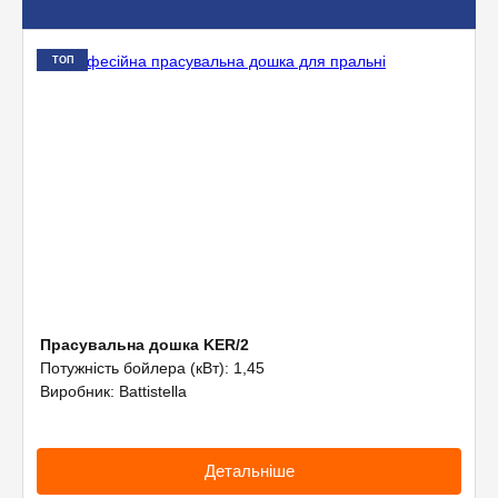
Допоміжне обладнання
Професійна хімія
ТОП
Прасувальна дошка KER/2
Потужність бойлера (кВт): 1,45
Виробник: Battistella
Детальніше