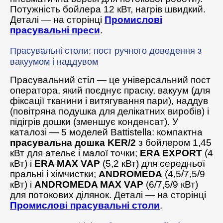
Потужність бойлера 12 кВт, нагрів швидкий.
Деталі — на сторінці
Промислові
прасувальні преси
.
Прасувальні столи: пост ручного доведення з
вакуумом і наддувом
Прасувальний стіл — це універсальний пост
оператора, який поєднує праску, вакуум (для
фіксації тканини і витягування пари), наддув
(повітряна подушка для делікатних виробів) і
підігрів дошки (зменшує конденсат). У
каталозі — 5 моделей Battistella: компактна
прасувальна дошка KER/2
з бойлером 1,45
кВт для ательє і малої точки;
ERA EXPORT
(4
кВт) і
ERA MAX VAP
(5,2 кВт) для середньої
пральні і хімчистки;
ANDROMEDA
(4,5/7,5/9
кВт) і
ANDROMEDA MAX VAP
(6/7,5/9 кВт)
для потокових ділянок. Деталі — на сторінці
Промислові прасувальні столи
.