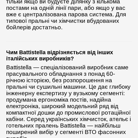
тільки якщо ви будуєте ділянку з кількома
постами на одній лінії пари, або якщо у вас
вже є централізована парова система. Для
типової пральні чи хімчистки вбудованих
бойлерів достатньо.
Чим Battistella відрізняється від інших
італійських виробників?
Battistella — спеціалізований виробник саме
прасувального обладнання з понад 60-
річною історією, без розпорошення на
пральні чи сушильні машини. Це дає глибоку
інженерну експертизу у вузькому сегменті:
продумана ергономіка постів, надійна
електроніка, широкий модельний ряд від
компактної дошки до промислової ротаційної
кабіни. Серед українських хімчисток, ательє і
готельних пралень Battistella — найбільш
поширений вибір у сегменті ВТО фасонних