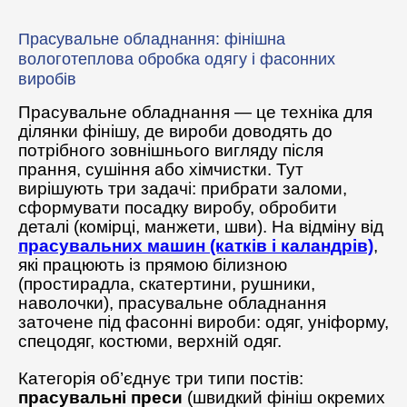
Прасувальне обладнання: фінішна
вологотеплова обробка одягу і фасонних
виробів
Прасувальне обладнання — це техніка для
ділянки фінішу, де вироби доводять до
потрібного зовнішнього вигляду після
прання, сушіння або хімчистки. Тут
вирішують три задачі: прибрати заломи,
сформувати посадку виробу, обробити
деталі (комірці, манжети, шви). На відміну від
прасувальних машин (катків і каландрів)
,
які працюють із прямою білизною
(простирадла, скатертини, рушники,
наволочки), прасувальне обладнання
заточене під фасонні вироби: одяг, уніформу,
спецодяг, костюми, верхній одяг.
Категорія об’єднує три типи постів:
прасувальні преси
(швидкий фініш окремих