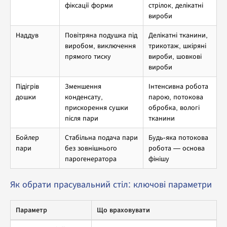
фіксації форми
стрілок, делікатні
вироби
Наддув
Повітряна подушка під
Делікатні тканини,
виробом, виключення
трикотаж, шкіряні
прямого тиску
вироби, шовкові
вироби
Підігрів
Зменшення
Інтенсивна робота
дошки
конденсату,
парою, потокова
прискорення сушки
обробка, вологі
після пари
тканини
Бойлер
Стабільна подача пари
Будь-яка потокова
пари
без зовнішнього
робота — основа
парогенератора
фінішу
Як обрати прасувальний стіл: ключові параметри
Параметр
Що враховувати