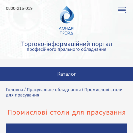
0800-215-019
Торгово-інформаційний портал
професійного прального обладнання
Каталог
Пральні машини
Головна
/
Прасувальне обладнання
/ Промислові столи
для прасування
Сушильні машини
Прасувальні машини
Промислові столи для прасування
Прасувальне обладнання
Аквачистка та хімчистка