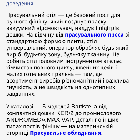
доведення
Прасувальний стіл — це базовий пост для
ручного фінішу, який поєднує праску,
вакуумний відсмоктувач, наддув і підігрів
дошки. На відміну від
прасувального преса
зі
стандартною формою плити, стіл
універсальний: оператор обробляє будь-який
виріб, будь-яку зону, будь-яку тканину. Це
робить стіл головним інструментом ательє,
хімчисток повного циклу, швейних цехів і
малих готельних пралень — там, де
асортимент виробів різноманітний і важлива
гнучкість, а не швидкість на однотипних
завданнях.
У каталозі — 5 моделей Battistella від
компактної дошки KER/2 до промислового
ANDROMEDA MAX VAP. Деталі по інших
типах постів фінішу — на материнській
сторінці
Прасувальне обладнання
.