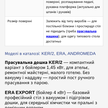
поверхні, розташування педалі,
рукавна платформа (актуально для
штанів і рукавів)
Розмір поверхні
Залежить від типу виробів — для
постільної білизни і простирадл стіл
не підходить (треба
прасувальна
машина
); для одягу типового стола
достатньо
Моделі в каталозі: KER/2, ERA, ANDROMEDA
Прасувальна дошка KER/2
— компактний
варіант з бойлером 1,45 кВт, для ательє,
ремонтної майстерні, малого готелю. Без
вакууму і наддуву — простий пост ручного
прасування з парою.
ERA EXPORT
(бойлер 4 кВт) — базовий
професійний стіл з вакуумом і підігрівом
дошки, для середньої хімчистки чи пральні з
помірним потоком.