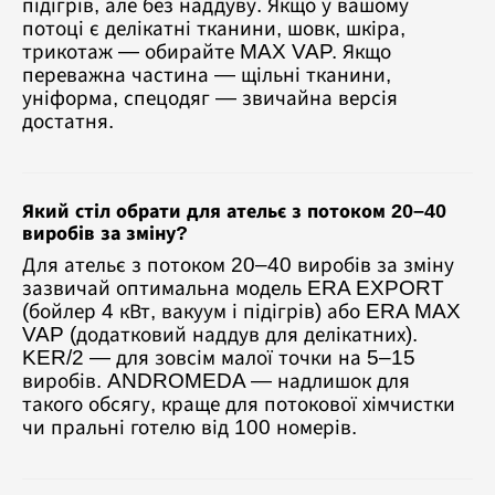
підігрів, але без наддуву. Якщо у вашому
потоці є делікатні тканини, шовк, шкіра,
трикотаж — обирайте MAX VAP. Якщо
переважна частина — щільні тканини,
уніформа, спецодяг — звичайна версія
достатня.
Який стіл обрати для ательє з потоком 20–40
виробів за зміну?
Для ательє з потоком 20–40 виробів за зміну
зазвичай оптимальна модель ERA EXPORT
(бойлер 4 кВт, вакуум і підігрів) або ERA MAX
VAP (додатковий наддув для делікатних).
KER/2 — для зовсім малої точки на 5–15
виробів. ANDROMEDA — надлишок для
такого обсягу, краще для потокової хімчистки
чи пральні готелю від 100 номерів.