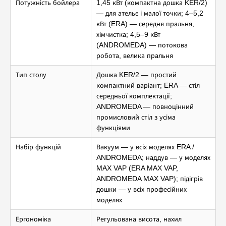
Потужність бойлера
1,45 кВт (компактна дошка KER/2)
— для ательє і малої точки; 4–5,2
кВт (ERA) — середня пральня,
хімчистка; 4,5–9 кВт
(ANDROMEDA) — потокова
робота, велика пральня
Тип столу
Дошка KER/2 — простий
компактний варіант; ERA — стіл
середньої комплектації;
ANDROMEDA — повноцінний
промисловий стіл з усіма
функціями
Набір функцій
Вакуум — у всіх моделях ERA /
ANDROMEDA; наддув — у моделях
MAX VAP (ERA MAX VAP,
ANDROMEDA MAX VAP); підігрів
дошки — у всіх професійних
моделях
Ергономіка
Регульована висота, нахил