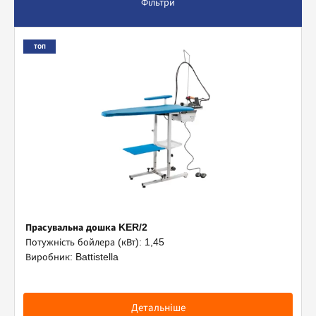
Фільтри
Допоміжне обладнання
ТОП
Професійна хімія
Прасувальна дошка KER/2
Потужність бойлера (кВт): 1,45
Виробник: Battistella
Детальніше