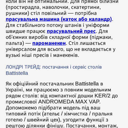
коли він не оптимальний. Для прямої білизни
(простирадла, наволочки, скатертини,
рушники) стіл повільний — потрібна
прасувальна машина (каток або каландр)
.
Для стабільного потоку штанів і уніформи
швидше працює
прасувальний прес
. Для
об’ємних виробів складної форми (піджаки,
пальта) —
пароманекен
. Стіл лишається
універсалом для всього, що не вкладається у
вузькі ніші пресів і манекенів.
ЛОНДРІ ТРЕЙД: постачання і сервіс столів
Battistella
Як офіційний постачальник Battistella в
Україні, ми працюємо з повним модельним
рядом столів: від компактної дошки KER/2 до
промислової ANDROMEDA MAX VAP.
Допоможемо підібрати модель під ваш
типовий потік (ательє / хімчистка / пральня
готелю / швейний цех), узгодити функції з
рештою ділянки фінішу. Постачання, монтаж,