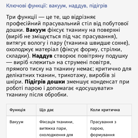
Ключові функції: вакуум, наддув, підігрів
Три функції — це те, що відрізняє
професійний прасувальний стіл від побутової
дошки.
Вакуум
фіксує тканину на поверхні
(виріб не зміщується під час прасування),
витягує вологу і пару (тканина швидше сохне),
охолоджує матеріал (фіксує форму, стрілки,
складки).
Наддув
створює повітряну подушку
— виріб «лежить» на струмені повітря,
прямого тиску на тканину немає; критично для
делікатних тканин, трикотажу, виробів зі
шкіри.
Підігрів дошки
зменшує конденсат при
роботі парою і допомагає «досушувати»
тканину після обробки.
Функція
Що дає
Коли критична
Вакуум
Фіксація тканини,
Прасування з
витяжка пари,
парою,
охолодження для
формування