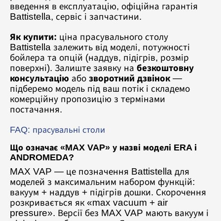
введення в експлуатацію, офіційна гарантія
Battistella, сервіс і запчастини.
Як купити:
ціна прасувального столу
Battistella залежить від моделі, потужності
бойлера та опцій (наддув, підігрів, розмір
поверхні). Залиште заявку на
безкоштовну
консультацію
або
зворотний дзвінок
—
підберемо модель під ваш потік і складемо
комерційну пропозицію з термінами
постачання.
FAQ: прасувальні столи
Що означає «MAX VAP» у назві моделі ERA і
ANDROMEDA?
MAX VAP — це позначення Battistella для
моделей з максимальним набором функцій:
вакуум + наддув + підігрів дошки. Скорочення
розкривається як «max vacuum + air
pressure». Версії без MAX VAP мають вакуум і