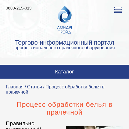
0800-215-019
Торгово-информационный портал
профессионального прачечного оборудования
Каталог
Стиральные машины
Главная
/
Статьи
/ Процесс обработки белья в
прачечной
Сушильные машины
Процесс обработки белья в
Гладильные машины
прачечной
Гладильное оборудование
Правильно
Аквачистка и химчистка