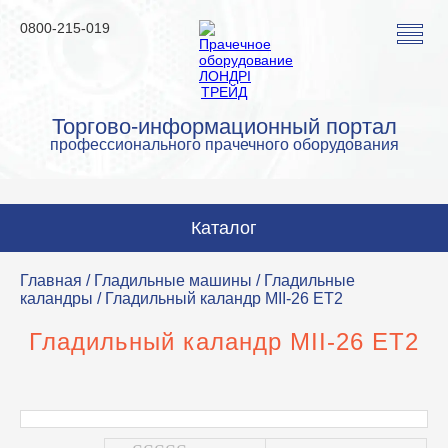
0800-215-019
Торгово-информационный портал
профессионального прачечного оборудования
Каталог
Стиральные машины
Главная
/
Гладильные машины
/
Гладильные
каландры
/ Гладильный каландр MII-26 ET2
Сушильные машины
Гладильный каландр MII-26 ET2
Гладильные машины
Гладильное оборудование
Аквачистка и химчистка