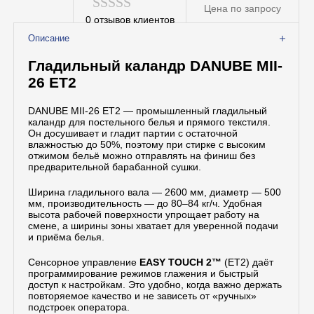
Цена по запросу
Вспомогательное оборудование
0
отзывов клиентов
Оценка
Профессиональная химия
Описание
0
Гладильный каландр DANUBE MII-
из
26 ET2
5
DANUBE MII-26 ET2 — промышленный гладильный
каландр для постельного белья и прямого текстиля.
Он досушивает и гладит партии с остаточной
влажностью до 50%, поэтому при стирке с высоким
отжимом бельё можно отправлять на финиш без
предварительной барабанной сушки.
Ширина гладильного вала — 2600 мм, диаметр — 500
мм, производительность — до 80–84 кг/ч. Удобная
высота рабочей поверхности упрощает работу на
смене, а ширины зоны хватает для уверенной подачи
и приёма белья.
Сенсорное управление
EASY TOUCH 2™
(ET2) даёт
программирование режимов глажения и быстрый
доступ к настройкам. Это удобно, когда важно держать
повторяемое качество и не зависеть от «ручных»
подстроек оператора.