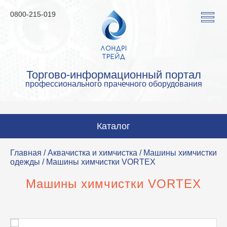
0800-215-019
Торгово-информационный портал
профессионального прачечного оборудования
Каталог
Стиральные машины
Главная
/
Аквачистка и химчистка
/
Машины химчистки
одежды
/ Машины химчистки VORTEX
Сушильные машины
Машины химчистки VORTEX
Гладильные машины
Гладильное оборудование
Аквачистка и химчистка