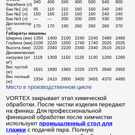
340
400
340
400
500
640
800
барабана (л)
Бак №1 (л)
95
110
110
160
160
240
240
Бак №2 (л)
150
165
110
160
160
240
240
Бак №3 (л)
—
—
200
200
200
330
330
Дистиллятор
170
170
190
260
260
260
370
(л)
Габариты машины
Ширина (мм)
1350
1400
2100
2240
2240
2480
2480
Глубина (мм)
2100
2220
1550
1740
1740
2025
2025
Высота (мм)
2220
2340
2220
2340
2340
2610
2610
Динамическая
нагрузка (кг/
1118
1300
1150
1120
1130
1200
1280
м²)
Вес пустой
1691
1890
1960
2320
2375
2840
2950
(кг)
Вес полный
1934
2410
2800
3400
3455
4370
4480
(кг)
Место в производственном цикле
VORTEX закрывает этап химической
обработки. После чистки изделия передают
на финиш. Для профессиональной
финишной обработки после химчистки
используют
промышленный стол для
глажки
с подачей пара. Полную