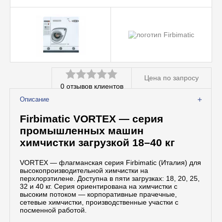
Вспомогательное оборудование
Профессиональная химия
Цена по запросу
0
отзывов клиентов
Оценка
Описание
0
Firbimatic VORTEX — серия
из
промышленных машин
5
химчистки загрузкой 18–40 кг
VORTEX — флагманская серия Firbimatic (Италия) для
высокопроизводительной химчистки на
перхлорэтилене. Доступна в пяти загрузках: 18, 20, 25,
32 и 40 кг. Серия ориентирована на химчистки с
высоким потоком — корпоративные прачечные,
сетевые химчистки, производственные участки с
посменной работой.