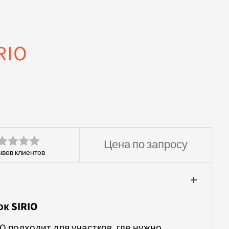
RIO
Цена по запросу
ывов клиентов
енка
к SIRIO
O подходит для участков, где нужно