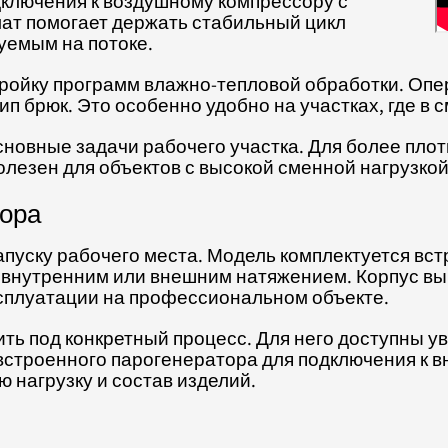
дключения к воздушному компрессору с
мат помогает держать стабильный цикл
уемым на потоке.
ройку программ влажно-тепловой обработки. Опе
ип брюк. Это особенно удобно на участках, где в
сновные задачи рабочего участка. Для более пло
олезен для объектов с высокой сменной нагрузко
бора
запуску рабочего места. Модель комплектуется вс
 внутренним или внешним натяжением. Корпус в
ксплуатации на профессиональном объекте.
ть под конкретный процесс. Для него доступны у
з встроенного парогенератора для подключения к 
ю нагрузку и состав изделий.