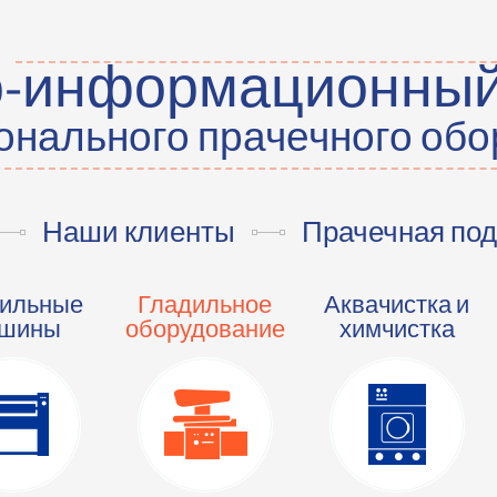
о-информационный
нального прачечного об
Наши клиенты
Прачечная под
ильные
Гладильное
Аквачистка и
шины
оборудование
химчистка