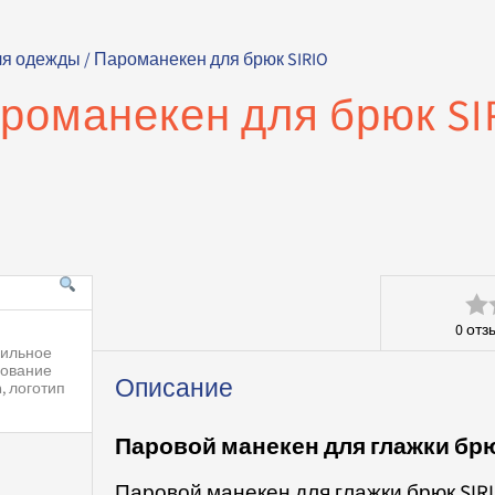
ля одежды
/ Пароманекен для брюк SIRIO
романекен для брюк SI
0
отз
Оц
0
Описание
из
Паровой манекен для глажки брю
5
Паровой манекен для глажки брюк SIRI