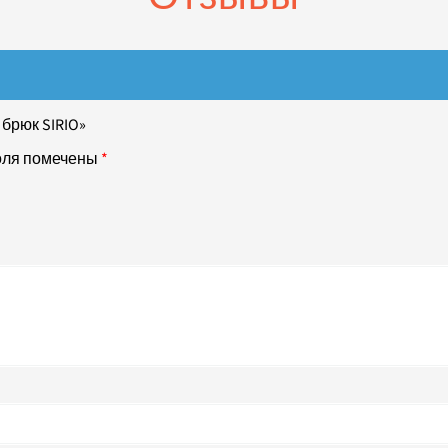
брюк SIRIO»
оля помечены
*