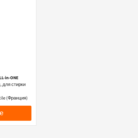
LL-in-ONE
, для стирки
ile (Франция)
е