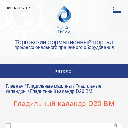
0800-215-019
Торгово-информационный портал
профессионального прачечного оборудования
Каталог
Стиральные машины
Главная
/
Гладильные машины
/
Гладильные
каландры
/ Гладильный каландр D20 BM
Сушильные машины
Гладильный каландр D20 BM
Гладильные машины
Гладильное оборудование
Аквачистка и химчистка