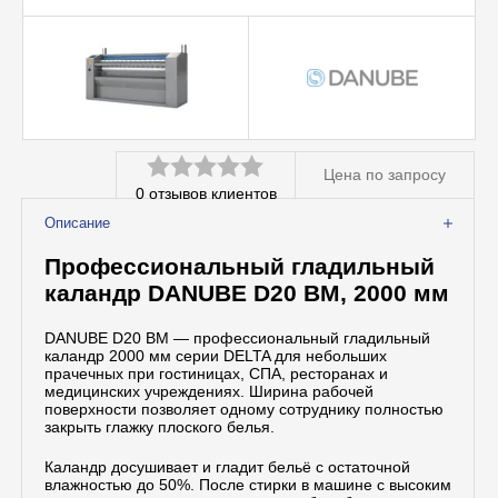
Вспомогательное оборудование
Профессиональная химия
Цена по запросу
0
отзывов клиентов
Оценка
Описание
0
Профессиональный гладильный
из
каландр DANUBE D20 BM, 2000 мм
5
DANUBE D20 BM — профессиональный гладильный
каландр 2000 мм серии DELTA для небольших
прачечных при гостиницах, СПА, ресторанах и
медицинских учреждениях. Ширина рабочей
поверхности позволяет одному сотруднику полностью
закрыть глажку плоского белья.
Каландр досушивает и гладит бельё с остаточной
влажностью до 50%. После стирки в машине с высоким