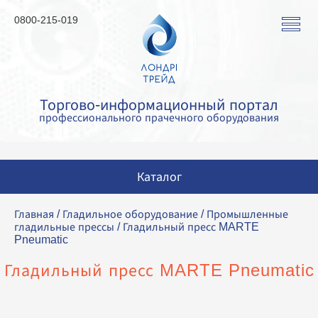
0800-215-019
Торгово-информационный портал
профессионального прачечного оборудования
Каталог
Стиральные машины
Главная
/
Гладильное оборудование
/
Промышленные
гладильные прессы
/ Гладильный пресс MARTE
Сушильные машины
Pneumatic
Гладильные машины
Гладильный пресс MARTE Pneumatic
Гладильное оборудование
Аквачистка и химчистка