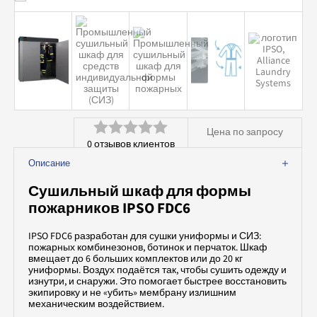
Аквачистка и химчистка
Вспомогательное оборудование
Профессиональная химия
Цена по запросу
0
отзывов клиентов
Оценка
Описание
0
Сушильный шкаф для формы
из
пожарников IPSO FDC6
5
IPSO FDC6 разработан для сушки униформы и СИЗ:
пожарных комбинезонов, ботинок и перчаток. Шкаф
вмещает до 6 больших комплектов или до 20 кг
униформы. Воздух подаётся так, чтобы сушить одежду и
изнутри, и снаружи. Это помогает быстрее восстановить
экипировку и не «убить» мембрану излишним
механическим воздействием.