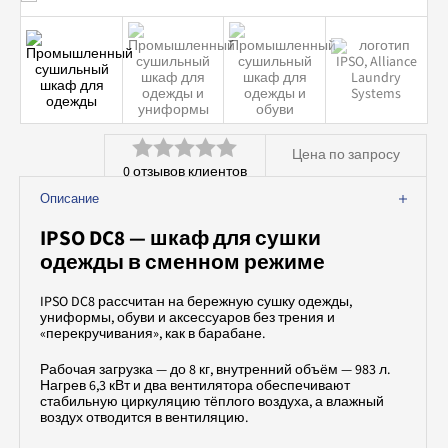
Аквачистка и химчистка
Вспомогательное оборудование
Профессиональная химия
Цена по запросу
0
отзывов клиентов
Оценка
Описание
0
IPSO DC8 — шкаф для сушки
из
одежды в сменном режиме
5
IPSO DC8 рассчитан на бережную сушку одежды,
униформы, обуви и аксессуаров без трения и
«перекручивания», как в барабане.
Рабочая загрузка — до 8 кг, внутренний объём — 983 л.
Нагрев 6,3 кВт и два вентилятора обеспечивают
стабильную циркуляцию тёплого воздуха, а влажный
воздух отводится в вентиляцию.