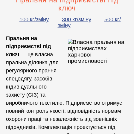
Прасувальні машини
ключ
Прасувальне обладнання
100 кг/зміну
300 кг/зміну
500 кг/
Аквачистка та хімчистка
зміну
Допоміжне обладнання
Пральня на
підприємстві під
Професійна хімія
ключ
— це власна
пральна ділянка для
регулярного прання
спецодягу, засобів
індивідуального
захисту (СІЗ) та
виробничого текстилю. Підприємство отримує
повний контроль якості, відповідність нормам
охорони праці та незалежність від зовнішніх
підрядників. Комплектація проектується під