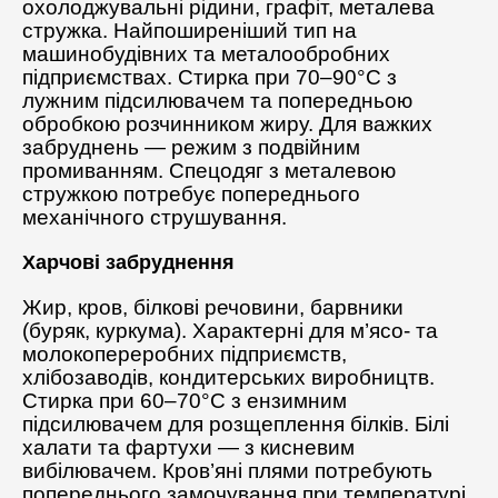
охолоджувальні рідини, графіт, металева
стружка. Найпоширеніший тип на
машинобудівних та металообробних
підприємствах. Стирка при 70–90°C з
лужним підсилювачем та попередньою
обробкою розчинником жиру. Для важких
забруднень — режим з подвійним
промиванням. Спецодяг з металевою
стружкою потребує попереднього
механічного струшування.
Харчові забруднення
Жир, кров, білкові речовини, барвники
(буряк, куркума). Характерні для м’ясо- та
молокопереробних підприємств,
хлібозаводів, кондитерських виробництв.
Стирка при 60–70°C з ензимним
підсилювачем для розщеплення білків. Білі
халати та фартухи — з кисневим
вибілювачем. Кров’яні плями потребують
попереднього замочування при температурі