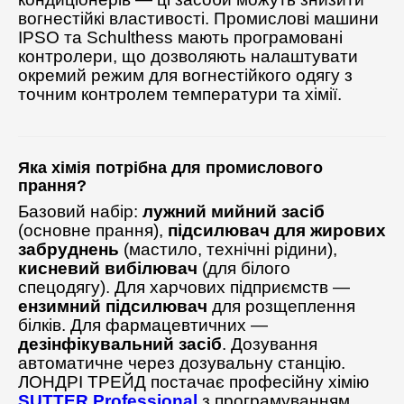
вогнестійкі властивості. Промислові машини
IPSO та Schulthess мають програмовані
контролери, що дозволяють налаштувати
окремий режим для вогнестійкого одягу з
точним контролем температури та хімії.
Яка хімія потрібна для промислового
прання?
Базовий набір:
лужний мийний засіб
(основне прання),
підсилювач для жирових
забруднень
(мастило, технічні рідини),
кисневий вибілювач
(для білого
спецодягу). Для харчових підприємств —
ензимний підсилювач
для розщеплення
білків. Для фармацевтичних —
дезінфікувальний засіб
. Дозування
автоматичне через дозувальну станцію.
ЛОНДРІ ТРЕЙД постачає професійну хімію
SUTTER Professional
з програмуванням