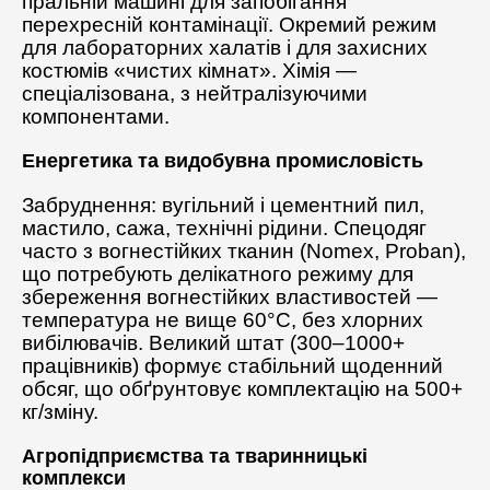
пральній машині для запобігання
перехресній контамінації. Окремий режим
для лабораторних халатів і для захисних
костюмів «чистих кімнат». Хімія —
спеціалізована, з нейтралізуючими
компонентами.
Енергетика та видобувна промисловість
Забруднення: вугільний і цементний пил,
мастило, сажа, технічні рідини. Спецодяг
часто з вогнестійких тканин (Nomex, Proban),
що потребують делікатного режиму для
збереження вогнестійких властивостей —
температура не вище 60°C, без хлорних
вибілювачів. Великий штат (300–1000+
працівників) формує стабільний щоденний
обсяг, що обґрунтовує комплектацію на 500+
кг/зміну.
Агропідприємства та тваринницькі
комплекси