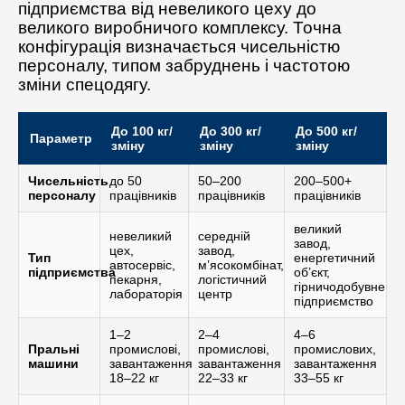
підприємства від невеликого цеху до
великого виробничого комплексу. Точна
конфігурація визначається чисельністю
персоналу, типом забруднень і частотою
зміни спецодягу.
До 100 кг/
До 300 кг/
До 500 кг/
Параметр
зміну
зміну
зміну
Чисельність
до 50
50–200
200–500+
персоналу
працівників
працівників
працівників
великий
невеликий
середній
завод,
цех,
завод,
Тип
енергетичний
автосервіс,
м’ясокомбінат,
підприємства
об’єкт,
пекарня,
логістичний
гірничодобувне
лабораторія
центр
підприємство
1–2
2–4
4–6
Пральні
промислові,
промислові,
промислових,
машини
завантаження
завантаження
завантаження
18–22 кг
22–33 кг
33–55 кг