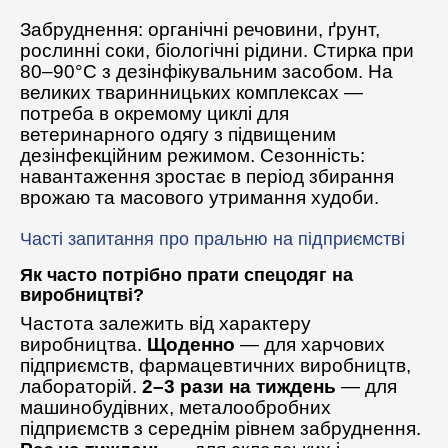
Забруднення: органічні речовини, ґрунт,
рослинні соки, біологічні рідини. Стирка при
80–90°C з дезінфікувальним засобом. На
великих тваринницьких комплексах —
потреба в окремому циклі для
ветеринарного одягу з підвищеним
дезінфекційним режимом. Сезонність:
навантаження зростає в період збирання
врожаю та масового утримання худоби.
Часті запитання про пральню на підприємстві
Як часто потрібно прати спецодяг на
виробництві?
Частота залежить від характеру
виробництва.
Щоденно
— для харчових
підприємств, фармацевтичних виробництв,
лабораторій.
2–3 рази на тиждень
— для
машинобудівних, металообробних
підприємств з середнім рівнем забруднення.