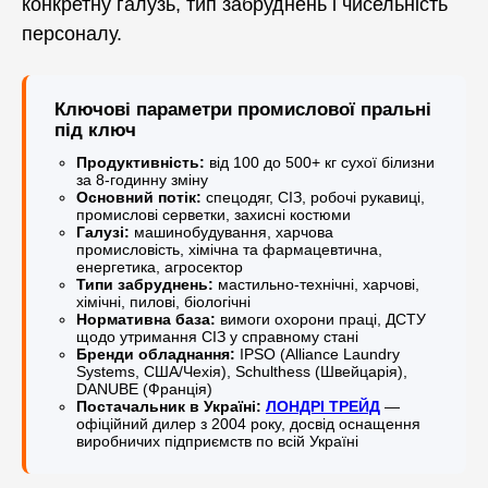
конкретну галузь, тип забруднень і чисельність
персоналу.
Ключові параметри промислової пральні
під ключ
Продуктивність:
від 100 до 500+ кг сухої білизни
за 8-годинну зміну
Основний потік:
спецодяг, СІЗ, робочі рукавиці,
промислові серветки, захисні костюми
Галузі:
машинобудування, харчова
промисловість, хімічна та фармацевтична,
енергетика, агросектор
Типи забруднень:
мастильно-технічні, харчові,
хімічні, пилові, біологічні
Нормативна база:
вимоги охорони праці, ДСТУ
щодо утримання СІЗ у справному стані
Бренди обладнання:
IPSO (Alliance Laundry
Systems, США/Чехія), Schulthess (Швейцарія),
DANUBE (Франція)
Постачальник в Україні:
ЛОНДРІ ТРЕЙД
—
офіційний дилер з 2004 року, досвід оснащення
виробничих підприємств по всій Україні