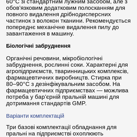
60°C зі стандартним лужним засобом, але з
обов’язковим додатковим полосканням для
повного видалення дрібнодисперсних
частинок з волокон тканини. Рекомендується
попереднє механічне видалення пилу до
завантаження в машину.
Біологічні забруднення
Органічні речовини, мікробіологічні
забруднення, рослинні соки. Характерні для
агропідприємств, тваринницьких комплексів,
фармацевтичних виробництв. Стирка при
80–90°C з дезінфікувальним засобом. На
фармацевтичних підприємствах — можлива
потреба у бар’єрній пральній машині для
дотримання стандартів GMP.
Варіанти комплектацій
Три базові комплектації обладнання для
пральні на підприємстві охоплюють