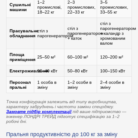
1–2
2–3
3–5
Сушильні
промислові,
промислових,
промислових,
машини
18–22 кг
22–33 кг
33–55 кг
стіл з
стіл з
парогенератором
Прасувальне
стіл з
парогенератором
+ каландр з
обладнання
парогенератором
+ каток
хромованим
валом
Площа
25–50 м²
60–100 м²
120–200 м²
приміщення
Електроживлення
20–40 кВт
50–80 кВт
100–150 кВт
Персонал
1 особа в
1–2 особи в
2–4 особи в
пральні
зміну
зміну
зміну
Точна конфігурація залежить від типу виробництва,
характеру забруднень і частоти заміни спецодягу.
Замовте підбір комплектації
під ваше підприємство —
інженер ЛОНДРІ ТРЕЙД підготує специфікацію за 1–2
робочі дні.
Пральня продуктивністю до 100 кг за зміну