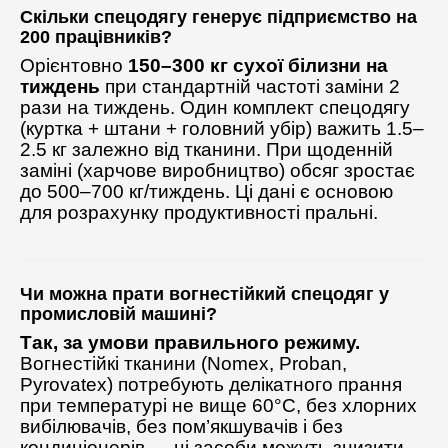
Скільки спецодягу генерує підприємство на
200 працівників?
Орієнтовно
150–300 кг сухої білизни на
тиждень
при стандартній частоті заміни 2
рази на тиждень. Один комплект спецодягу
(куртка + штани + головний убір) важить 1.5–
2.5 кг залежно від тканини. При щоденній
заміні (харчове виробництво) обсяг зростає
до 500–700 кг/тиждень. Ці дані є основою
для розрахунку продуктивності пральні.
Чи можна прати вогнестійкий спецодяг у
промисловій машині?
Так, за умови правильного режиму.
Вогнестійкі тканини (Nomex, Proban,
Pyrovatex) потребують делікатного прання
при температурі не вище 60°C, без хлорних
вибілювачів, без пом’якшувачів і без
кондиціонерів — ці засоби можуть знизити