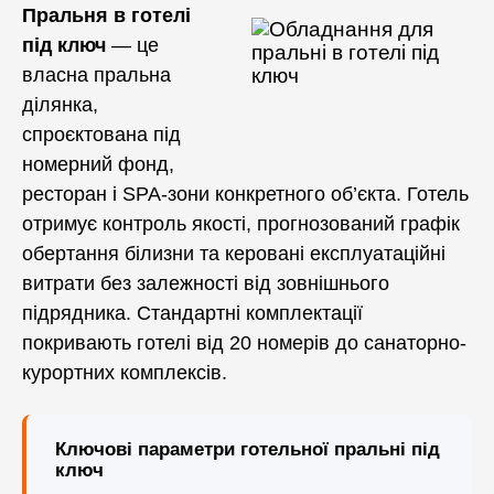
Пральня в готелі
Аквачистка та хімчистка
під ключ
— це
Допоміжне обладнання
власна пральна
Професійна хімія
ділянка,
спроєктована під
номерний фонд,
ресторан і SPA-зони конкретного об’єкта. Готель
отримує контроль якості, прогнозований графік
обертання білизни та керовані експлуатаційні
витрати без залежності від зовнішнього
підрядника. Стандартні комплектації
покривають готелі від 20 номерів до санаторно-
курортних комплексів.
Ключові параметри готельної пральні під
ключ