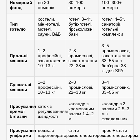
Номерний
до 30
30–100
100–300+
фонд
номерів
номерів
номерів
хостели,
готелі 3–4*,
готелі 4–5*,
Тип
міні-готелі,
бутік-готелі,
санаторії,
готелю
мотелі,
гірськолижні
готельні
сауни, B&B
бази
комплекси
3–5
1–2
2–3
промислових,
Пральні
професійні,
промислові,
завантаження
машини
завантаження
завантаження
33–55 кг +
10–13 кг
22–33 кг
бар’єрна 33
кг для SPA
1–2
2–3
3–4
Сушильні
професійні,
промислові,
промислових,
машини
10–13 кг
22–33 кг
33–55 кг
каландр з
каландр з 2
Прасування
каток з
хромованим
валами 2.5–3
прямої
регулюванням
валом 1.4–2
м +
білизни
швидкості
м
складальник
Прасування
дошка з
стіл з
прес + стіл з
уніформи
парогенератором
парогенератором
парогенератором