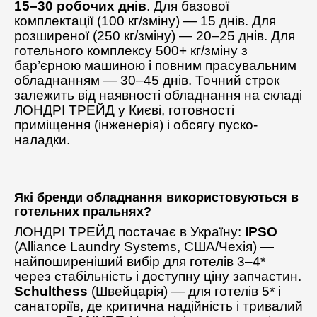
15–30 робочих днів
. Для базової
комплектації (100 кг/зміну) — 15 днів. Для
розширеної (250 кг/зміну) — 20–25 днів. Для
готельного комплексу 500+ кг/зміну з
бар’єрною машиною і повним прасувальним
обладнанням — 30–45 днів. Точний строк
залежить від наявності обладнання на складі
ЛОНДРІ ТРЕЙД у Києві, готовності
приміщення (інженерія) і обсягу пуско-
наладки.
Які бренди обладнання використовуються в
готельних пральнях?
ЛОНДРІ ТРЕЙД постачає в Україну:
IPSO
(Alliance Laundry Systems, США/Чехія) —
найпоширеніший вибір для готелів 3–4*
через стабільність і доступну ціну запчастин.
Schulthess
(Швейцарія) — для готелів 5* і
санаторіїв, де критична надійність і тривалий