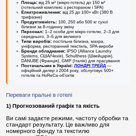
Площа:
від 25 м² (мікро-готель) до 150 м²
(готельний комплекс з рестораном і SPA)
Електроживлення:
від 25 до 100+ кВт (380 В
трифазне)
Продуктивність:
100, 250 або 500 кг сухої
білизни за 8-годинну зміну
Персонал:
1–2 особи для мікро-готелю, 2–3 для
середнього, 3–5 для великого
Типи виробів:
постільна білизна, махра,
уніформа, ресторанний текстиль, SPA-вироби
Бренди обладнання:
IPSO (Alliance Laundry
Systems, США/Чехія), Schulthess (Швейцарія),
DANUBE (Франція), GMP (Італія) для прасування
Постачальник в Україні:
ЛОНДРІ ТРЕЙД
—
офіційний дилер з 2004 року, обслуговує 500+
готелів та HoReCa-об’єктів
Переваги пральні в готелі
1) Прогнозований графік та якість
Ви самі задаєте режими, частоту обробки та
стандарт результату. Це важливо для
номерного фонду та текстилю