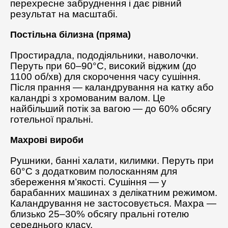
перехресне забруднення і дає рівний
результат на масштабі.
Постільна білизна (пряма)
Простирадла, пододіяльники, наволочки.
Перуть при 60–90°C, високий віджим (до
1100 об/хв) для скорочення часу сушіння.
Після прання — каландрування на катку або
каландрі з хромованим валом. Це
найбільший потік за вагою — до 60% обсягу
готельної пральні.
Махрові вироби
Рушники, банні халати, килимки. Перуть при
60°C з додатковим полосканням для
збереження м’якості. Сушіння — у
барабанних машинах з делікатним режимом.
Каландрування не застосовується. Махра —
близько 25–30% обсягу пральні готелю
середнього класу.