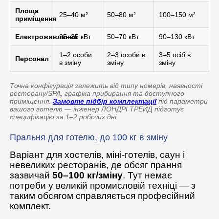
Площа
25–40 м²
50–80 м²
100–150 м²
приміщення
Електроживлення
25–35 кВт
50–70 кВт
90–130 кВт
1–2 особи
2–3 особи в
3–5 осіб в
Персонал
в зміну
зміну
зміну
Точна конфігурація залежить від типу номерів, наявності
ресторану/SPA, графіка прибирання та доступного
приміщення.
Замовте підбір комплектації
під параметри
вашого готелю — інженер ЛОНДРІ ТРЕЙД підготує
специфікацію за 1–2 робочих дні.
Пральня для готелю, до 100 кг в зміну
Варіант для хостелів, міні-готелів, саун і
невеликих ресторанів, де обсяг прання
зазвичай
50–100 кг/зміну
. Тут немає
потреби у великій промисловій техніці — з
таким обсягом справляється професійний
комплект.