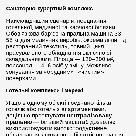
Санаторно-курортний комплекс
Найскладніший сценарій: поєднання
готельної, медичної та харчової білизни.
Обов’язкова бар’єрна пральна машина 33–
55 кг для медичних виробів, окрема лінія під
ресторанний текстиль, повний цикл
прасувального обладнання включно зі
складальниками. Площа — 120–200 м²,
персонал — 4–6 осіб у зміну. Можливе
зонування за «брудним» і «чистим»
поверхами.
Готельні комплекси і мережі
Якщо в одному об’єкті поєднано кілька
готелів або готель з апартаментами,
доцільно проєктувати
централізовану
пральню
— більший масштаб дозволяє
використовувати високопродуктивне
обладнання з нижчою собівартістю прання.