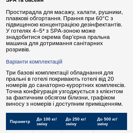
Простирадла для масажу, халати, рушники,
плавкові обгортання. Прання при 60°C з
підвищеною концентрацією дезінфектантів.
У готелях 4–5* з SPA-зоною може
знадобитися окрема бар’єрна пральна
машина для дотримання санітарних
розривів.
Варіанти комплектацій
Три базові комплектації обладнання для
пральні в готелі покривають готелі від 20
номерів до санаторно-курортних комплексів.
Точна конфігурація узгоджується з клієнтом
за фактичним обсягом білизни, графіком
виносу з номерів і доступним приміщенням.
До 100 кг/
До 250 кг/
До 500 кг/
Параметр
зміну
зміну
зміну