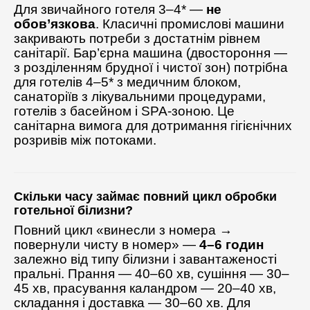
Для звичайного готеля 3–4* —
не
обов’язкова
. Класичні промислові машини
закривають потреби з достатнім рівнем
санітарії. Бар’єрна машина (двостороння —
з розділенням брудної і чистої зон) потрібна
для готелів 4–5* з медичним блоком,
санаторіїв з лікувальними процедурами,
готелів з басейном і SPA-зоною. Це
санітарна вимога для дотримання гігієнічних
розривів між потоками.
Скільки часу займає повний цикл обробки
готельної білизни?
Повний цикл «винесли з номера →
повернули чисту в номер» —
4–6 годин
залежно від типу білизни і завантаженості
пральні. Прання — 40–60 хв, сушіння — 30–
45 хв, прасування каландром — 20–40 хв,
складання і доставка — 30–60 хв. Для