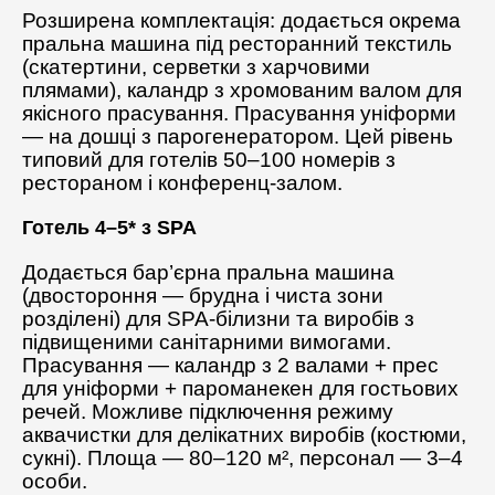
Розширена комплектація: додається окрема
пральна машина під ресторанний текстиль
(скатертини, серветки з харчовими
плямами), каландр з хромованим валом для
якісного прасування. Прасування уніформи
— на дошці з парогенератором. Цей рівень
типовий для готелів 50–100 номерів з
рестораном і конференц-залом.
Готель 4–5* з SPA
Додається бар’єрна пральна машина
(двостороння — брудна і чиста зони
розділені) для SPA-білизни та виробів з
підвищеними санітарними вимогами.
Прасування — каландр з 2 валами + прес
для уніформи + пароманекен для гостьових
речей. Можливе підключення режиму
аквачистки для делікатних виробів (костюми,
сукні). Площа — 80–120 м², персонал — 3–4
особи.