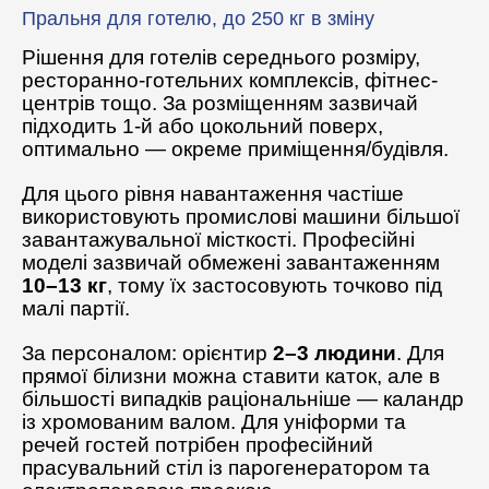
Пральня для готелю, до 250 кг в зміну
Рішення для готелів середнього розміру,
ресторанно-готельних комплексів, фітнес-
центрів тощо. За розміщенням зазвичай
підходить 1-й або цокольний поверх,
оптимально — окреме приміщення/будівля.
Для цього рівня навантаження частіше
використовують промислові машини більшої
завантажувальної місткості. Професійні
моделі зазвичай обмежені завантаженням
10–13 кг
, тому їх застосовують точково під
малі партії.
За персоналом: орієнтир
2–3 людини
. Для
прямої білизни можна ставити каток, але в
більшості випадків раціональніше — каландр
із хромованим валом. Для уніформи та
речей гостей потрібен професійний
прасувальний стіл із парогенератором та