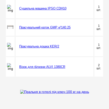
1
Сушильна машина IPSO CDH10
шт.
1
Прасувальний каток GMP e²140.25
шт.
1
Прасувальна дошка KER/2
шт.
2
Візок для білизни ALVI 1380CR
шт.