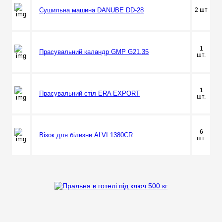
Сушильна машина DANUBE DD-28
2 шт
1
Прасувальний каландр GMP G21.35
шт.
1
Прасувальний стіл ERA EXPORT
шт.
6
Візок для білизни ALVI 1380CR
шт.