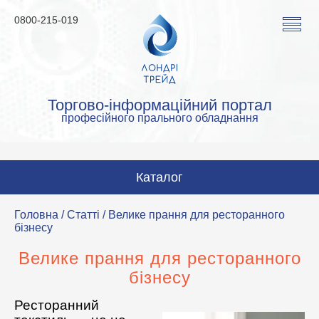
0800-215-019
Торгово-інформаційний портал
професійного прального обладнання
Каталог
Пральні машини
Головна
/
Статті
/ Велике прання для ресторанного
бізнесу
Сушильні машини
Велике прання для ресторанного
Прасувальні машини
бізнесу
Прасувальне обладнання
Ресторанний
Аквачистка та хімчистка