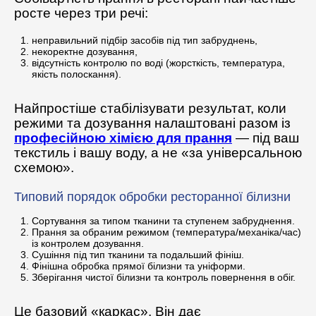
росте через три речі:
неправильний підбір засобів під тип забруднень,
некоректне дозування,
відсутність контролю по воді (жорсткість, температура,
якість полоскання).
Найпростіше стабілізувати результат, коли
режими та дозування налаштовані разом із
професійною хімією для прання
— під ваш
текстиль і вашу воду, а не «за універсальною
схемою».
Типовий порядок обробки ресторанної білизни
Сортування за типом тканини та ступенем забруднення.
Прання за обраним режимом (температура/механіка/час)
із контролем дозування.
Сушіння під тип тканини та подальший фініш.
Фінішна обробка прямої білизни та уніформи.
Зберігання чистої білизни та контроль повернення в обіг.
Це базовий «каркас». Він дає