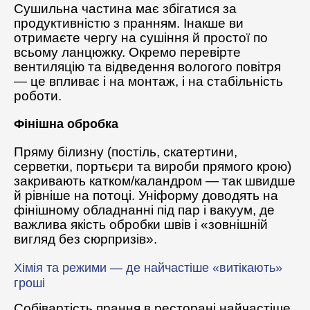
Сушильна частина має збігатися за
продуктивністю з пранням. Інакше ви
отримаєте чергу на сушіння й простої по
всьому ланцюжку. Окремо перевірте
вентиляцію та відведення вологого повітря
— це впливає і на монтаж, і на стабільність
роботи.
Фінішна обробка
Пряму білизну (постіль, скатертини,
серветки, портьєри та вироби прямого крою)
закривають катком/каландром — так швидше
й рівніше на потоці. Уніформу доводять на
фінішному обладнанні під пар і вакуум, де
важлива якість обробки швів і «зовнішній
вигляд без сюрпризів».
Хімія та режими — де найчастіше «витікають»
гроші
Собівартість прання в ресторані найчастіше