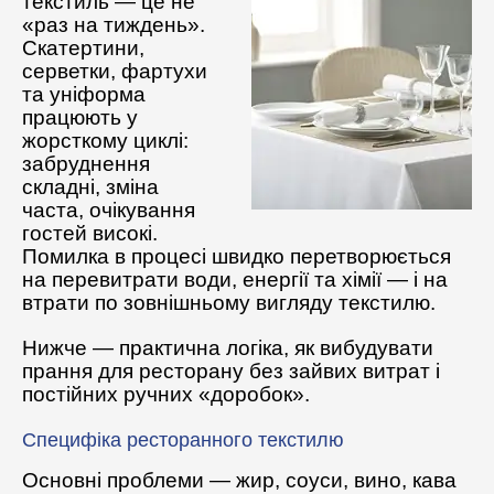
текстиль — це не
«раз на тиждень».
Допоміжне обладнання
Скатертини,
серветки, фартухи
Професійна хімія
та уніформа
працюють у
жорсткому циклі:
забруднення
складні, зміна
часта, очікування
гостей високі.
Помилка в процесі швидко перетворюється
на перевитрати води, енергії та хімії — і на
втрати по зовнішньому вигляду текстилю.
Нижче — практична логіка, як вибудувати
прання для ресторану без зайвих витрат і
постійних ручних «доробок».
Специфіка ресторанного текстилю
Основні проблеми — жир, соуси, вино, кава