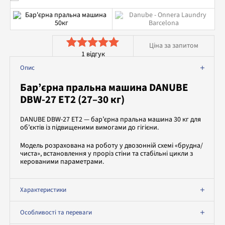
Аквачистка та хімчистка
Допоміжне обладнання
Професійна хімія
Ціна за запитом
1
відгук
1
Рейтинг
5
з
Опис
5 на основі
Бар’єрна пральна машина DANUBE
опитування
DBW-27 ET2 (27–30 кг)
покупця
DANUBE DBW-27 ET2 — бар’єрна пральна машина 30 кг для
об’єктів із підвищеними вимогами до гігієни.
Модель розрахована на роботу у двозонній схемі «брудна/
чиста», встановлення у проріз стіни та стабільні цикли з
керованими параметрами.
Характеристики
Особливості та переваги