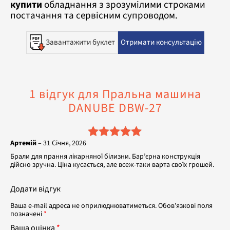
купити
обладнання з зрозумілими строками
постачання та сервісним супроводом.
Завантажити буклет
Отримати консультацію
1 відгук для
Пральна машина
DANUBE DBW-27
Артемій
–
31 Січня, 2026
Оцінено в
5
Брали для прання лікарняної білизни. Бар’єрна конструкція
з 5
дійсно зручна. Ціна кусається, але всеж-таки варта своїх грошей.
Додати відгук
Ваша e-mail адреса не оприлюднюватиметься.
Обов’язкові поля
позначені
*
Ваша оцінка
*