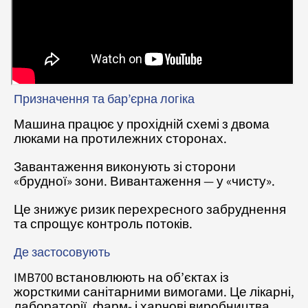
Призначення та бар’єрна логіка
Машина працює у прохідній схемі з двома
люками на протилежних сторонах.
Завантаження виконують зі сторони
«брудної» зони. Вивантаження — у «чисту».
Це знижує ризик перехресного забруднення
та спрощує контроль потоків.
Де застосовують
IMB700 встановлюють на об’єктах із
жорсткими санітарними вимогами. Це лікарні,
лабораторії, фарм- і харчові виробництва.