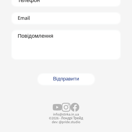
info@stirka.in.ua
©2026 - Лондрі Трейд
dev:
@pride.studio