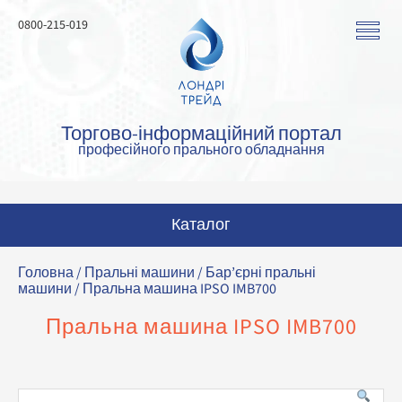
0800-215-019
Торгово-інформаційний портал
професійного прального обладнання
Каталог
Пральні машини
Головна
/
Пральні машини
/
Бар’єрні пральні
машини
/ Пральна машина IPSO IMB700
Сушильні машини
Пральна машина IPSO IMB700
Прасувальні машини
Прасувальне обладнання