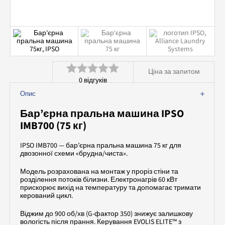
Ціна за запитом
0
відгуків
Оцінено
Опис
в
Бар’єрна пральна машина IPSO
0
IMB700 (75 кг)
з
IPSO IMB700 — бар’єрна пральна машина 75 кг для
5
двозонної схеми «брудна/чиста».
Модель розрахована на монтаж у проріз стіни та
розділення потоків білизни. Електронагрів 60 кВт
прискорює вихід на температуру та допомагає тримати
керований цикл.
Віджим до 900 об/хв (G-фактор 350) знижує залишкову
вологість після прання. Керування EVOLIS ELITE™ з