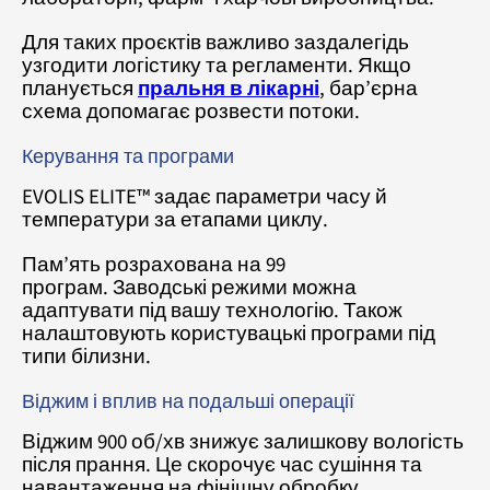
Для таких проєктів важливо заздалегідь
узгодити логістику та регламенти. Якщо
планується
пральня в лікарні
, бар’єрна
схема допомагає розвести потоки.
Керування та програми
EVOLIS ELITE™ задає параметри часу й
температури за етапами циклу.
Пам’ять розрахована на 99
програм. Заводські режими можна
адаптувати під вашу технологію. Також
налаштовують користувацькі програми під
типи білизни.
Віджим і вплив на подальші операції
Віджим 900 об/хв знижує залишкову вологість
після прання. Це скорочує час сушіння та
навантаження на фінішну обробку.