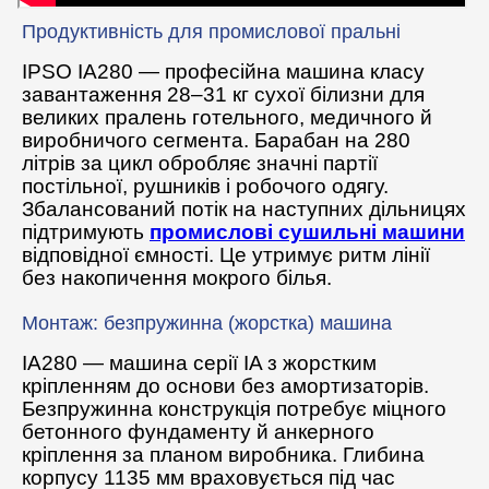
Продуктивність для промислової пральні
IPSO IA280 — професійна машина класу
завантаження 28–31 кг сухої білизни для
великих пралень готельного, медичного й
виробничого сегмента. Барабан на 280
літрів за цикл обробляє значні партії
постільної, рушників і робочого одягу.
Збалансований потік на наступних дільницях
підтримують
промислові сушильні машини
відповідної ємності. Це утримує ритм лінії
без накопичення мокрого білья.
Монтаж: безпружинна (жорстка) машина
IA280 — машина серії IA з жорстким
кріпленням до основи без амортизаторів.
Безпружинна конструкція потребує міцного
бетонного фундаменту й анкерного
кріплення за планом виробника. Глибина
корпусу 1135 мм враховується під час