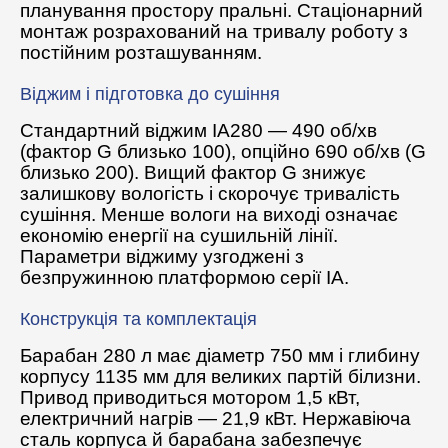
планування простору пральні. Стаціонарний
монтаж розрахований на тривалу роботу з
постійним розташуванням.
Віджим і підготовка до сушіння
Стандартний віджим IA280 — 490 об/хв
(фактор G близько 100), опційно 690 об/хв (G
близько 200). Вищий фактор G знижує
залишкову вологість і скорочує тривалість
сушіння. Менше вологи на виході означає
економію енергії на сушильній лінії.
Параметри віджиму узгоджені з
безпружинною платформою серії IA.
Конструкція та комплектація
Барабан 280 л має діаметр 750 мм і глибину
корпусу 1135 мм для великих партій білизни.
Привод приводиться мотором 1,5 кВт,
електричний нагрів — 21,9 кВт. Нержавіюча
сталь корпуса й барабана забезпечує