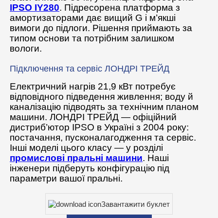
IPSO IY280
. Підресорена платформа з
амортизаторами дає вищий G і м’якші
вимоги до підлоги. Рішення приймають за
типом основи та потрібним залишком
вологи.
Підключення та сервіс ЛОНДРІ ТРЕЙД
Електричний нагрів 21,9 кВт потребує
відповідного підведення живлення; воду й
каналізацію підводять за технічним планом
машини. ЛОНДРІ ТРЕЙД — офіційний
дистриб’ютор IPSO в Україні з 2004 року:
постачання, пусконалагодження та сервіс.
Інші моделі цього класу — у розділі
промислові пральні машини
. Наші
інженери підберуть конфігурацію під
параметри вашої пральні.
Завантажити буклет