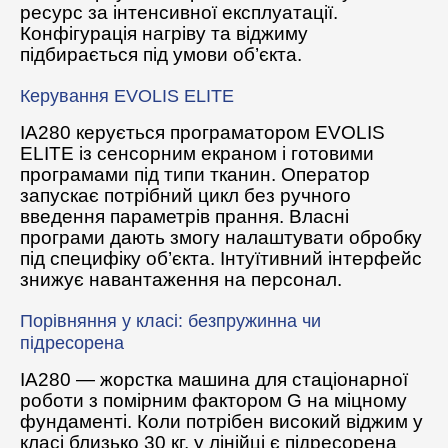
ресурс за інтенсивної експлуатації.
Конфігурація нагріву та віджиму
підбирається під умови об’єкта.
Керування EVOLIS ELITE
IA280 керується програматором EVOLIS
ELITE із сенсорним екраном і готовими
програмами під типи тканин. Оператор
запускає потрібний цикл без ручного
введення параметрів прання. Власні
програми дають змогу налаштувати обробку
під специфіку об’єкта. Інтуїтивний інтерфейс
знижує навантаження на персонал.
Порівняння у класі: безпружинна чи
підресорена
IA280 — жорстка машина для стаціонарної
роботи з помірним фактором G на міцному
фундаменті. Коли потрібен високий віджим у
класі близько 30 кг, у лінійці є підресорена