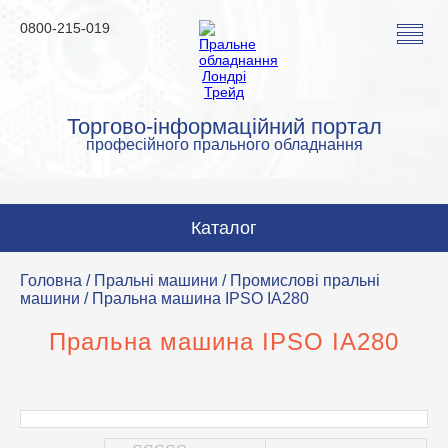
0800-215-019
Торгово-інформаційний портал
професійного прального обладнання
Каталог
Пральні машини
Головна
/
Пральні машини
/
Промислові пральні
машини
/ Пральна машина IPSO IA280
Сушильні машини
Пральна машина IPSO IA280
Прасувальні машини
Прасувальне обладнання
Аквачистка та хімчистка