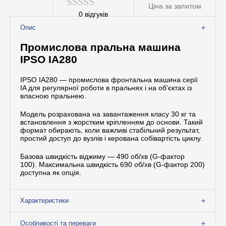
Ціна за запитом
Допоміжне обладнання
0
відгуків
Оцінено
Професійна хімія
Опис
в
Промислова пральна машина
0
IPSO IA280
з
IPSO IA280 — промислова фронтальна машина серії
5
IA для регулярної роботи в пральнях і на об’єктах із
власною пральнею.
Модель розрахована на завантаження класу 30 кг та
встановлення з жорстким кріпленням до основи. Такий
формат обирають, коли важливі стабільний результат,
простий доступ до вузлів і керована собівартість циклу.
Базова швидкість віджиму — 490 об/хв (G-фактор
100). Максимальна швидкість 690 об/хв (G-фактор 200)
доступна як опція.
Характеристики
Особливості та переваги