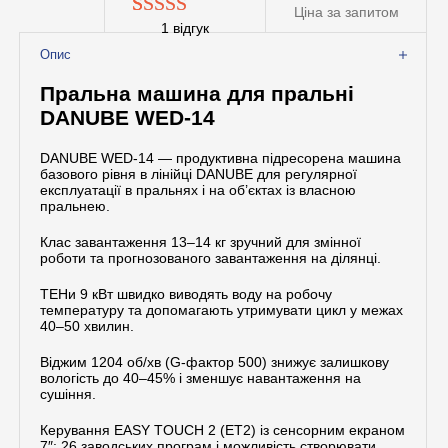
Ціна за запитом
Допоміжне обладнання
1
відгук
1
Рейтинг
5
з
Професійна хімія
Опис
5 на основі
Пральна машина для пральні
опитування
DANUBE WED-14
покупця
DANUBE WED-14 — продуктивна підресорена машина
базового рівня в лінійці DANUBE для регулярної
експлуатації в пральнях і на об’єктах із власною
пральнею.
Клас завантаження 13–14 кг зручний для змінної
роботи та прогнозованого завантаження на ділянці.
ТЕНи 9 кВт швидко виводять воду на робочу
температуру та допомагають утримувати цикл у межах
40–50 хвилин.
Віджим 1204 об/хв (G-фактор 500) знижує залишкову
вологість до 40–45% і зменшує навантаження на
сушіння.
Керування EASY TOUCH 2 (ET2) із сенсорним екраном
7″: 26 заводських програм і можливість створювати