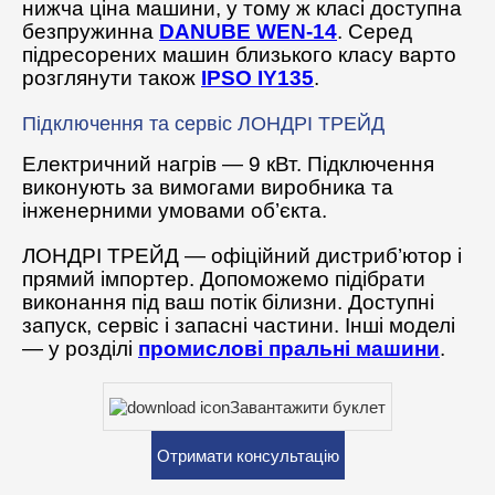
нижча ціна машини, у тому ж класі доступна
безпружинна
DANUBE WEN-14
. Серед
підресорених машин близького класу варто
розглянути також
IPSO IY135
.
Підключення та сервіс ЛОНДРІ ТРЕЙД
Електричний нагрів — 9 кВт. Підключення
виконують за вимогами виробника та
інженерними умовами об’єкта.
ЛОНДРІ ТРЕЙД — офіційний дистриб’ютор і
прямий імпортер. Допоможемо підібрати
виконання під ваш потік білизни. Доступні
запуск, сервіс і запасні частини. Інші моделі
— у розділі
промислові пральні машини
.
Завантажити буклет
Отримати консультацію