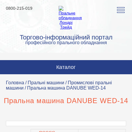
0800-215-019
Торгово-інформаційний портал
професійного прального обладнання
Каталог
Пральні машини
Головна
/
Пральні машини
/
Промислові пральні
машини
/ Пральна машина DANUBE WED-14
Сушильні машини
Пральна машина DANUBE WED-14
Прасувальні машини
Прасувальне обладнання
Аквачистка та хімчистка