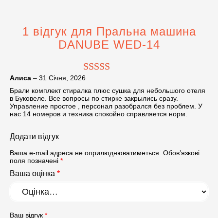
1 відгук для
Пральна машина
DANUBE WED-14
Алиса
–
31 Січня, 2026
Оцінено в
5
Брали комплект стиралка плюс сушка для небольшого отеля
з 5
в Буковеле. Все вопросы по стирке закрылись сразу.
Управление простое , персонал разобрался без проблем. У
нас 14 номеров и техника спокойно справляется норм.
Додати відгук
Ваша e-mail адреса не оприлюднюватиметься.
Обов’язкові
поля позначені
*
Ваша оцінка
*
Ваш відгук
*