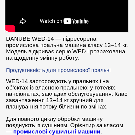
DANUBE WED-14 — підресорена
промислова пральна машина класу 13–14 кг.
Модель відкриває серію WED і розрахована
на щоденну змінну роботу.
Продуктивність для промислової пральні
WED-14 застосовують у пральнях і на
об’єктах із власною пральнею: у готелях,
пансіонатах, закладах обслуговування. Клас
завантаження 13–14 кг зручний для
планування потоку білизни по змінах.
Для повного циклу обробки машину
поєднують із сушінням. Орієнтир за класом
—
промислові сушильні машини
.