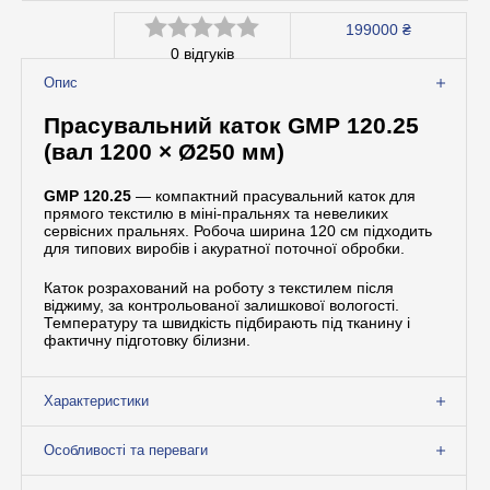
199000
₴
Допоміжне обладнання
0
відгуків
Оцінено
Професійна хімія
Опис
в
Прасувальний каток GMP 120.25
0
(вал 1200 × Ø250 мм)
з
GMP 120.25
— компактний прасувальний каток для
5
прямого текстилю в міні-пральнях та невеликих
сервісних пральнях. Робоча ширина 120 см підходить
для типових виробів і акуратної поточної обробки.
Каток розрахований на роботу з текстилем після
віджиму, за контрольованої залишкової вологості.
Температуру та швидкість підбирають під тканину і
фактичну підготовку білизни.
Характеристики
Особливості та переваги