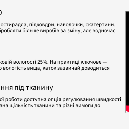
0
остирадла, підковдри, наволочки, скатертини.
робляти більше виробів за зміну, але водночас
и
ковій вологості 25%. На практиці ключове —
о вологість вища, каток зазвичай доводиться
ння під тканину
чкої роботи доступна опція регулювання швидкості
ізна щільність тканини та різні вимоги до