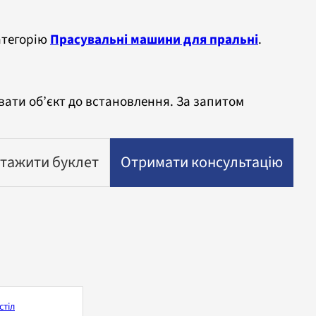
атегорію
Прасувальні машини для пральні
.
вати об’єкт до встановлення. За запитом
тажити буклет
Отримати консультацію