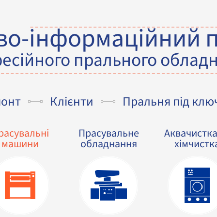
во-інформаційний 
есійного прального облад
монт
Клієнти
Пральня під клю
расувальні
Прасувальне
Аквачистка
машини
обладнання
хімчистк