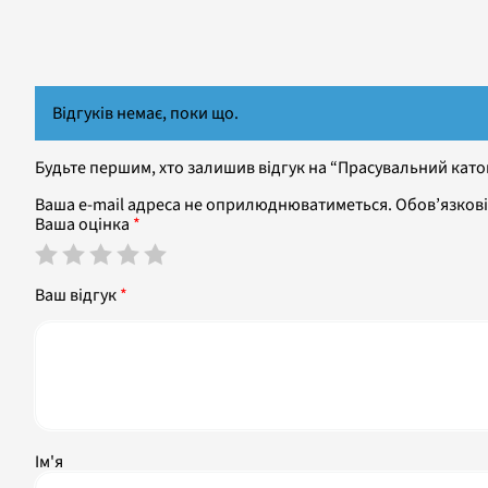
Відгуків немає, поки що.
Будьте першим, хто залишив відгук на “Прасувальний като
Ваша e-mail адреса не оприлюднюватиметься.
Обов’язкові
Ваша оцінка
*
Ваш відгук
*
Ім'я