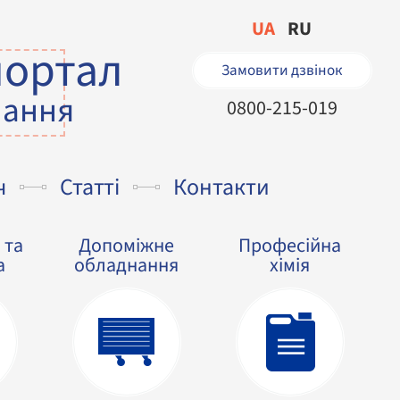
UA
RU
портал
Замовити дзвінок
нання
0800-215-019
ч
Статті
Контакти
 та
Допоміжне
Професійна
а
обладнання
хімія