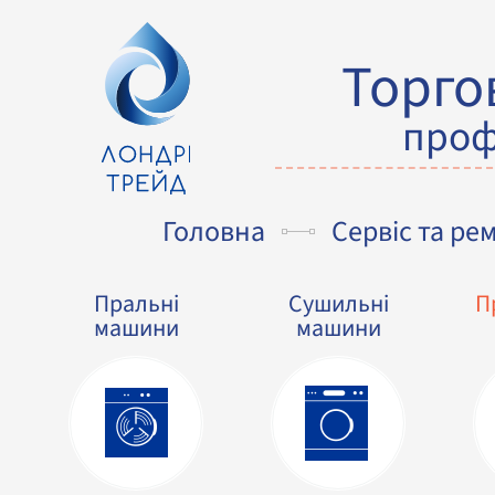
Торго
проф
Головна
Сервіс та ре
Пральні
Сушильні
П
машини
машини