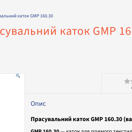
вальний каток GMP 160.30
сувальний каток GMP 16
Оц
в
Опис
0
Прасувальний каток GMP 160.30 (ва
з
5
GMP 160.30
— каток для прямого текстил