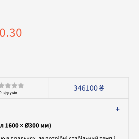
0.30
346100
₴
0
відгуків
інено
л 1600 × Ø300 мм)
ю в пральнях, де потрібні стабільний темп і