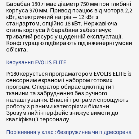
Барабан 180 л має діаметр 750 мм при глибині
корпуса 970 мм. Привод працює від мотора 2,2
кВт, електричний нагрів — 12 кВт зі
стандартом, опційно 18 кВт. Нержавіюча
сталь корпуса й барабана забезпечує
тривалий ресурс у щоденній експлуатації.
Конфігурацію підбирають під інженерні умови
об’єкта.
Керування EVOLIS ELITE
IY180 керується програматором EVOLIS ELITE із
сенсорним екраном і набором готових
програм. Оператор обирає цикл під тип
тканини та забруднення без ручного
налаштування. Власні програми спрощують
роботу з різними категоріями білизни.
Зрозумілий інтерфейс знижує вимоги до
кваліфікації персоналу.
Порівняння у класі: безпружинна чи підресорена