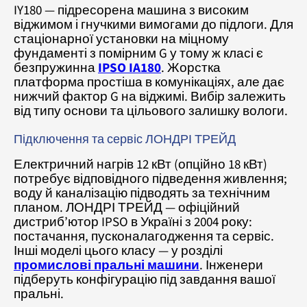
IY180 — підресорена машина з високим
віджимом і гнучкими вимогами до підлоги. Для
стаціонарної установки на міцному
фундаменті з помірним G у тому ж класі є
безпружинна
IPSO IA180
. Жорстка
платформа простіша в комунікаціях, але дає
нижчий фактор G на віджимі. Вибір залежить
від типу основи та цільового залишку вологи.
Підключення та сервіс ЛОНДРІ ТРЕЙД
Електричний нагрів 12 кВт (опційно 18 кВт)
потребує відповідного підведення живлення;
воду й каналізацію підводять за технічним
планом. ЛОНДРІ ТРЕЙД — офіційний
дистриб’ютор IPSO в Україні з 2004 року:
постачання, пусконалагодження та сервіс.
Інші моделі цього класу — у розділі
промислові пральні машини
. Інженери
підберуть конфігурацію під завдання вашої
пральні.