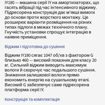
IY180 — машина серії IY на амортизаторах, що
гасять вібрації під час інтенсивного віджиму.
Підресорена конструкція дає м’якші вимоги
до основи проти жорсткого монтажу. Це
розширює варіанти розміщення на різних
типах підлоги в межах технічного плану.
Гнучкість установки спрощує інтеграцію в
наявне приміщення.
Віджим і підготовка до сушіння
Віджим IY180 сягає 1047 об/хв з фактором G
близько 460 — високий показник для класу 20
кг. Сильний віджим виводить максимум
вологи й скорочує час подальшого сушіння.
Зниження залишкової вологи прямо
економить енергію на сушильному етапі.
Високий G забезпечує саме підресорена
платформа серії IY.
Конструкція та комплектація