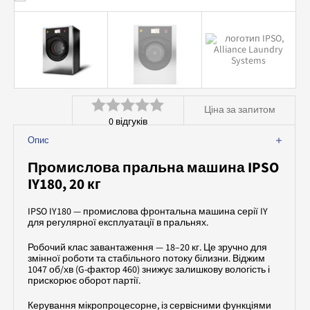
Аквачистка та хімчистка
Допоміжне обладнання
Професійна хімія
Ціна за запитом
0
відгуків
Оцінено
Опис
в
Промислова пральна машина IPSO
0
IY180, 20 кг
з
IPSO IY180 — промислова фронтальна машина серії IY
5
для регулярної експлуатації в пральнях.
Робочий клас завантаження — 18–20 кг. Це зручно для
змінної роботи та стабільного потоку білизни. Віджим
1047 об/хв (G-фактор 460) знижує залишкову вологість і
прискорює оборот партії.
Керування мікропроцесорне, із сервісними функціями