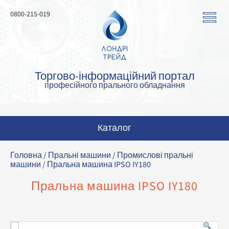
0800-215-019
Торгово-інформаційний портал
професійного прального обладнання
Каталог
Пральні машини
Головна
/
Пральні машини
/
Промислові пральні
машини
/ Пральна машина IPSO IY180
Сушильні машини
Пральна машина IPSO IY180
Прасувальні машини
Прасувальне обладнання