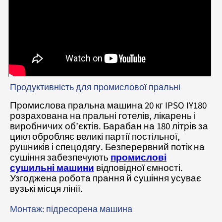
Продуктивність для промислової пральні
Промислова пральна машина 20 кг IPSO IY180
розрахована на пральні готелів, лікарень і
виробничих об’єктів. Барабан на 180 літрів за
цикл обробляє великі партії постільної,
рушників і спецодягу. Безперервний потік на
сушіння забезпечують
промислові
сушильні машини
відповідної ємності.
Узгоджена робота прання й сушіння усуває
вузькі місця лінії.
Монтаж: підресорена машина