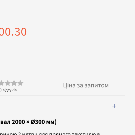
00.30
Ціна за запитом
0
відгуків
інено
вал 2000 × Ø300 мм)
риною 2 метри для прямого текстилю в