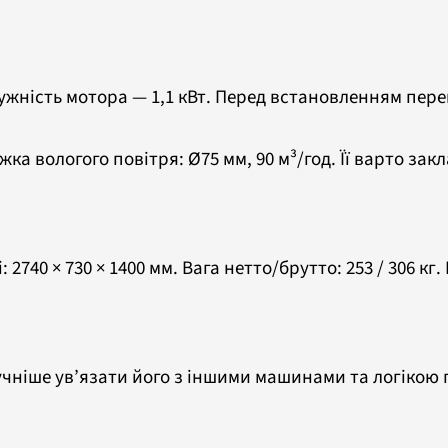
тужність мотора — 1,1 кВт. Перед встановленням перев
а вологого повітря: Ø75 мм, 90 м³/год. Її варто зак
: 2740 × 730 × 1400 мм. Вага нетто/брутто: 253 / 306 к
учніше ув’язати його з іншими машинами та логікою 