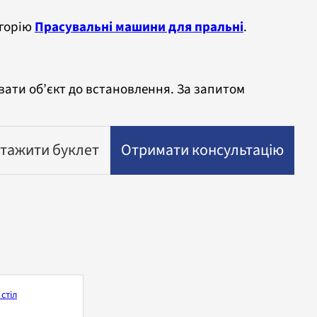
егорію
Прасувальні машини для пральні
.
вати об’єкт до встановлення. За запитом
тажити буклет
Отримати консультацію