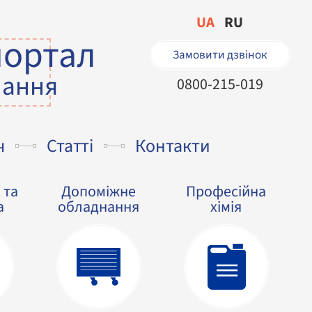
UA
RU
портал
Замовити дзвінок
нання
0800-215-019
ч
Статті
Контакти
 та
Допоміжне
Професійна
а
обладнання
хімія