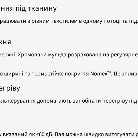
ння під тканину
працювати з різним текстилем в одному потоці та пі
рхня
оверхні. Хромована мульда розрахована на регулярне
.
о ширині та термостійке покриття Nomex™. Це вплива
егріву
ль керування допомагають запобігати перегріву під
му вказаний як <60 дБ. Вал можна швидко витягувати