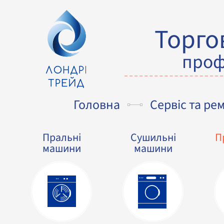
Торго
проф
Головна
Сервіс та ре
Пральні
Сушильні
П
машини
машини