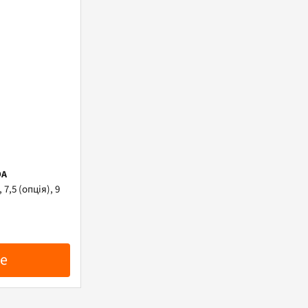
DA
7,5 (опція), 9
е