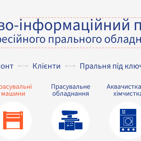
во-інформаційний 
есійного прального облад
монт
Клієнти
Пральня під клю
расувальні
Прасувальне
Аквачистка
машини
обладнання
хімчистк