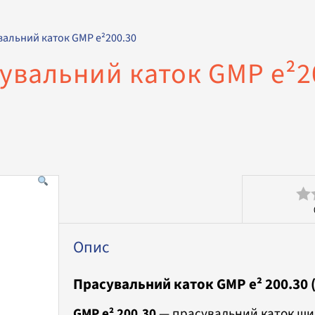
вальний каток GMP e²200.30
увальний каток GMP e²2
Оц
в
Опис
0
Прасувальний каток GMP e² 200.30 (
з
5
GMP e² 200.30
— прасувальний каток ши