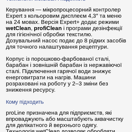
Керування — мікропроцесорний контролер
Expert з кольоровим дисплеєм 4,3″ та меню
на 24 мовах. Версія Expert+ додає режими
wetClean
,
profiClean
і програми дезінфекції
для гігієнічної обробки текстилю.
Дозувальний насос подає до 8 рідких засобів
для точного налаштування рецептури.
Корпус із порошково-фарбованої сталі,
барабан і зовнішній барабан із нержавіючої
сталі. Підключення гарячої води знижує
енерговитрати на нагрів. Машини
розраховані на роботу у 2–3 зміни без
зниження ресурсу.
Кому підходить
proLine призначена для підприємств, які
впроваджують або масштабують аквачистку
для делікатного й верхнього одягу.
Технологія wetClean дозволяє обробляти