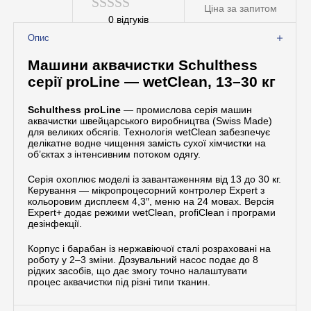
Ціна за запитом
Допоміжне обладнання
0
відгуків
Оцінено
Професійна хімія
Опис
в
Машини аквачистки Schulthess
0
серії proLine — wetClean, 13–30 кг
з
Schulthess proLine
— промислова серія машин
5
аквачистки швейцарського виробництва (Swiss Made)
для великих обсягів. Технологія wetClean забезпечує
делікатне водне чищення замість сухої хімчистки на
об’єктах з інтенсивним потоком одягу.
Серія охоплює моделі із завантаженням від 13 до 30 кг.
Керування — мікропроцесорний контролер Expert з
кольоровим дисплеєм 4,3″, меню на 24 мовах. Версія
Expert+ додає режими wetClean, profiClean і програми
дезінфекції.
Корпус і барабан із нержавіючої сталі розраховані на
роботу у 2–3 зміни. Дозувальний насос подає до 8
рідких засобів, що дає змогу точно налаштувати
процес аквачистки під різні типи тканин.