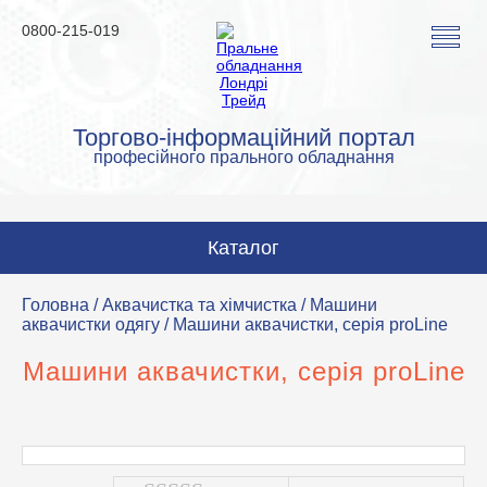
0800-215-019
Торгово-інформаційний портал
професійного прального обладнання
Каталог
Пральні машини
Головна
/
Аквачистка та хімчистка
/
Машини
аквачистки одягу
/ Машини аквачистки, серія proLine
Сушильні машини
Машини аквачистки, серія proLine
Прасувальні машини
Прасувальне обладнання
Аквачистка та хімчистка