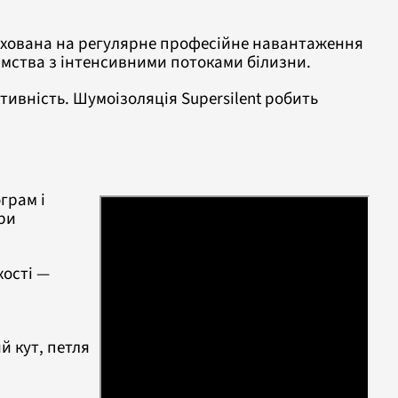
хована на регулярне професійне навантаження
иємства з інтенсивними потоками білизни.
тивність. Шумоізоляція Supersilent робить
грам і
ри
хості —
.
й кут, петля