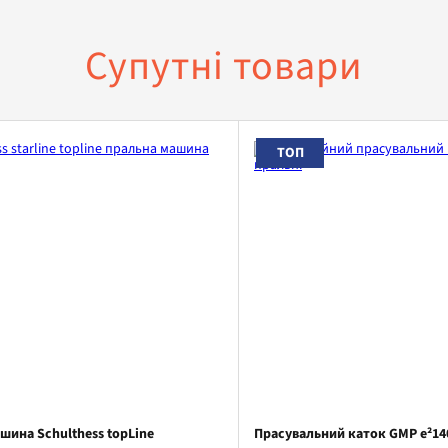
Супутні товари
ТОП
шина Schulthess topLine
Прасувальний каток GMP e²14