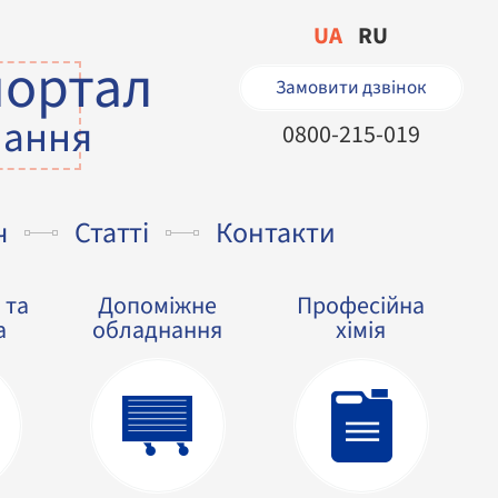
UA
RU
портал
Замовити дзвінок
нання
0800-215-019
ч
Статті
Контакти
 та
Допоміжне
Професійна
а
обладнання
хімія