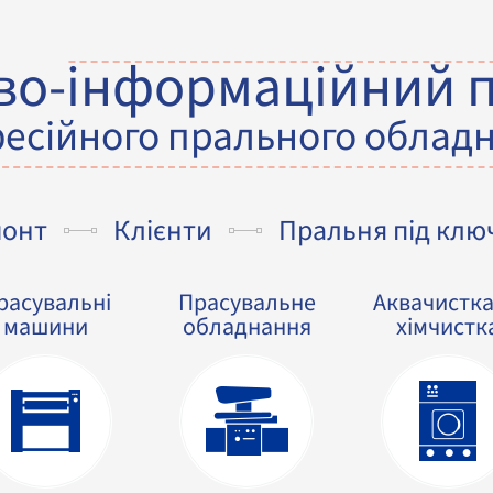
во-інформаційний 
есійного прального облад
монт
Клієнти
Пральня під клю
расувальні
Прасувальне
Аквачистка
машини
обладнання
хімчистк