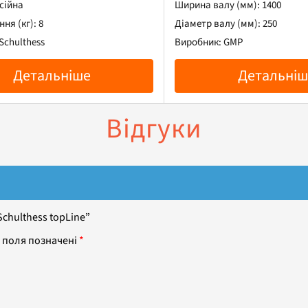
сійна
Ширина валу (мм): 1400
ня (кг): 8
Діаметр валу (мм): 250
Schulthess
Виробник: GMP
Детальніше
Детальніш
Відгуки
chulthess topLine”
 поля позначені
*