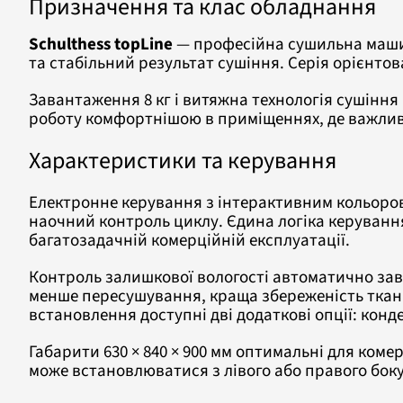
Призначення та клас обладнання
Schulthess topLine
— професійна сушильна маши
та стабільний результат сушіння. Серія орієнтов
Завантаження 8 кг і витяжна технологія сушіння 
роботу комфортнішою в приміщеннях, де важлив
Характеристики та керування
Електронне керування з інтерактивним кольоров
наочний контроль циклу. Єдина логіка керуванн
багатозадачній комерційній експлуатації.
Контроль залишкової вологості автоматично зав
менше пересушування, краща збереженість ткани
встановлення доступні дві додаткові опції: конд
Габарити 630 × 840 × 900 мм оптимальні для ком
може встановлюватися з лівого або правого бок