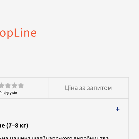
opLine
Ціна за запитом
0
відгуків
інено
 (7–8 кг)
ьна машина швейцарського виробництва