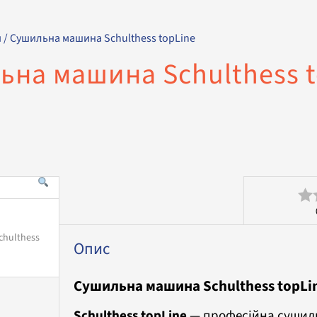
и
/ Сушильна машина Schulthess topLine
ьна машина Schulthess t
Оц
в
Опис
0
Сушильна машина Schulthess topLine
з
5
Schulthess topLine
— професійна сушил