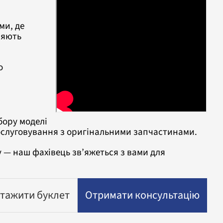
ми, де
ляють
о
бору моделі
обслуговування з оригінальними запчастинами.
 — наш фахівець зв’яжеться з вами для
тажити буклет
Отримати консультацію