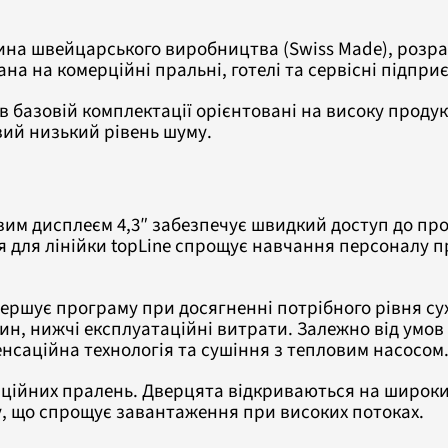
на швейцарського виробництва (Swiss Made), розра
ана на комерційні пральні, готелі та сервісні підпр
в базовій комплектації орієнтовані на високу продук
ий низький рівень шуму.
им дисплеєм 4,3″ забезпечує швидкий доступ до про
я для лінійки topLine спрощує навчання персоналу п
ершує програму при досягненні потрібного рівня су
н, нижчі експлуатаційні витрати. Залежно від умов
енсаційна технологія та сушіння з тепловим насосом
ерційних пралень. Дверцята відкриваються на широки
у, що спрощує завантаження при високих потоках.