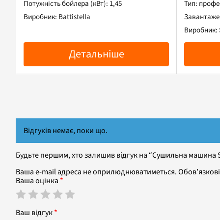
Потужність бойлера (кВт): 1,45
Тип: профе
Виробник: Battistella
Завантажен
Виробник: 
Детальніше
Відгуків немає, поки що.
Будьте першим, хто залишив відгук на “Сушильна машина S
Ваша e-mail адреса не оприлюднюватиметься.
Обов’язкові
Ваша оцінка
*
Ваш відгук
*