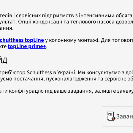
телів і сервісних підприємств з інтенсивними обсяга
ультат. Опції конденсації та теплового насоса дозво
ання.
chulthess topLine
у колонному монтажі. Для топовог
ьте
topLine prime+
.
ЙД
риб’ютор Schulthess в Україні. Ми консультуємо з до
ечуємо постачання, пусконалагодження та сервісне 
ти конфігурацію під ваше завдання, залиште заявку
Заван