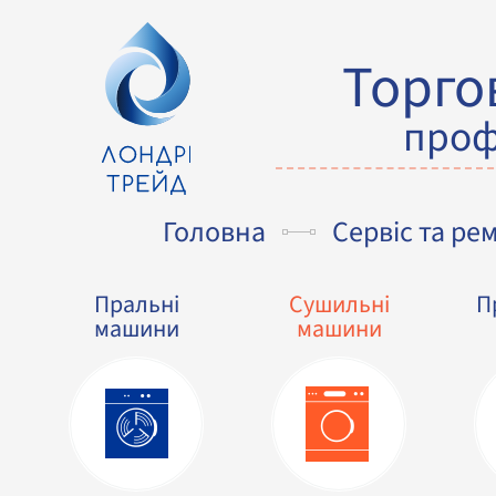
Торго
проф
Головна
Сервіс та ре
Пральні
Сушильні
П
машини
машини