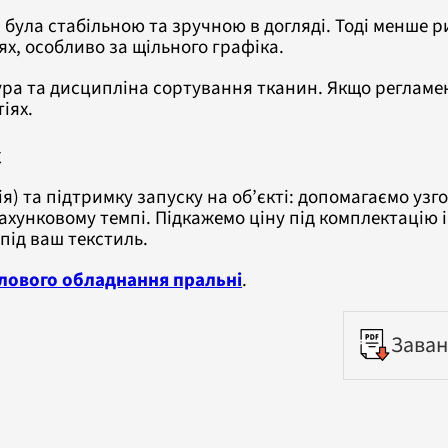
 була стабільною та зручною в догляді. Тоді менше 
х, особливо за щільного графіка.
ра та дисципліна сортування тканин. Якщо регламен
іях.
с
) та підтримку запуску на об’єкті: допомагаємо узг
унковому темпі. Підкажемо ціну під комплектацію і
ід ваш текстиль.
лового обладнання пральні
.
Заван