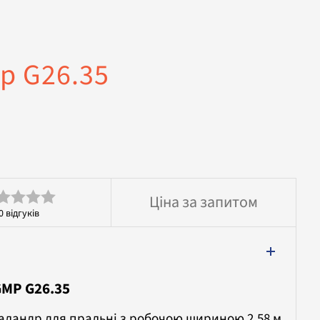
р G26.35
Ціна за запитом
0
відгуків
інено
MP G26.35
аландр для пральні з робочою шириною 2,58 м