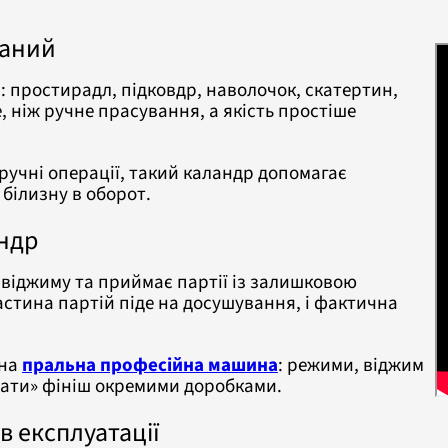
даний
: простирадл, підковдр, наволочок, скатертин,
 ніж ручне прасування, а якість простіше
 ручні операції, такий каландр допомагає
білизну в оборот.
андр
 віджиму та приймає партії із залишковою
астина партій піде на досушування, і фактична
ана
пральна професійна машина
: режими, віджим
кувати» фініш окремими доробками.
в експлуатації