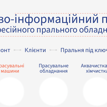
во-інформаційний 
есійного прального облад
монт
Клієнти
Пральня під клю
расувальні
Прасувальне
Аквачистка
машини
обладнання
хімчистк