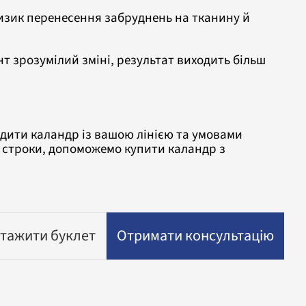
ризик перенесення забруднень на тканину й
т зрозумілий зміні, результат виходить більш
одити каландр із вашою лінією та умовами
 строки, допоможемо купити каландр з
тажити буклет
Отримати консультацію