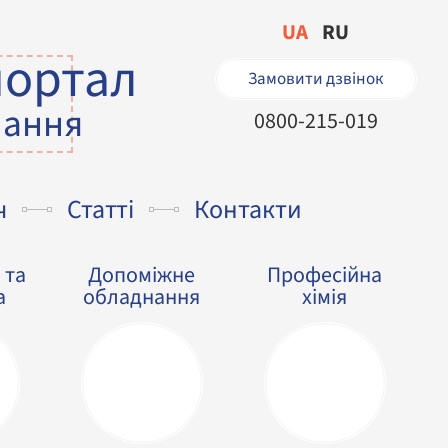
UA
RU
портал
Замовити дзвінок
нання
0800-215-019
ч
Статті
Контакти
 та
Допоміжне
Професійна
а
обладнання
хімія