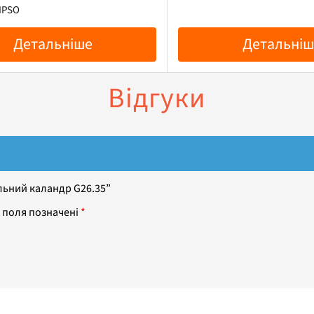
IPSO
Детальніше
Детальніш
Відгуки
льний каландр G26.35”
 поля позначені
*