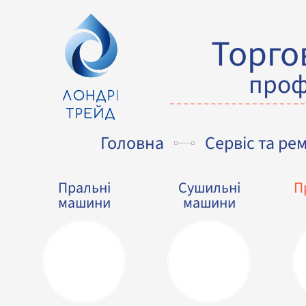
Торго
проф
Головна
Сервіс та ре
Пральні
Сушильні
П
машини
машини