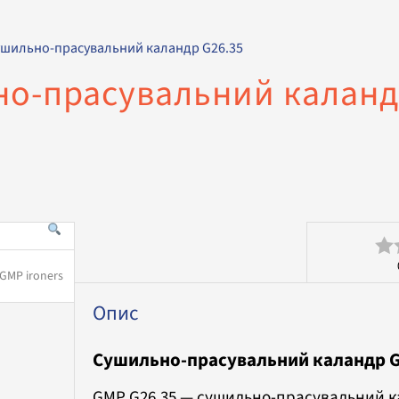
ушильно-прасувальний каландр G26.35
о-прасувальний каланд
Оц
в
Опис
0
Сушильно-прасувальний каландр G
з
5
GMP G26.35 — сушильно-прасувальний к