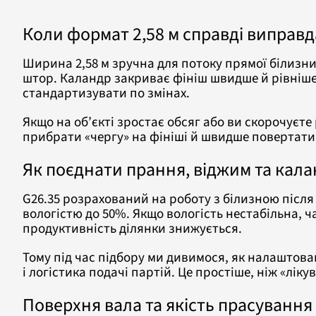
Коли формат 2,58 м справді виправ
Ширина 2,58 м зручна для потоку прямої білизни
штор. Каландр закриває фініш швидше й рівніше,
стандартизувати по змінах.
Якщо на об’єкті зростає обсяг або ви скорочуєте
прибрати «чергу» на фініші й швидше повертати 
Як поєднати прання, віджим та кал
G26.35 розрахований на роботу з білизною після
вологістю до 50%. Якщо вологість нестабільна, ч
продуктивність ділянки знижується.
Тому під час підбору ми дивимося, як налаштов
і логістика подачі партій. Це простіше, ніж «лі
Поверхня вала та якість прасування 