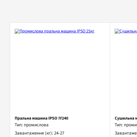
Пральна машина IPSO IY240
Сушильна м
Тип: промислова
Тип: пром
Завантаження (кг): 24-27
Завантаженн