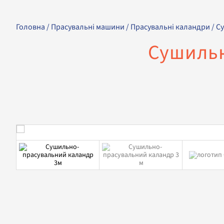
Головна
/
Прасувальні машини
/
Прасувальні каландри
/ С
Сушильн