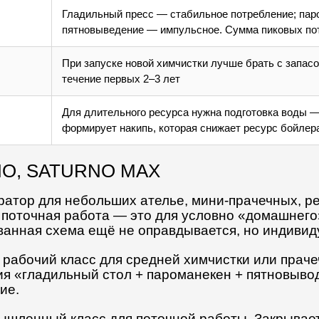
Гладильный пресс — стабильное потребление; паро
пятновыведение — импульсное. Сумма пиковых по
При запуске новой химчистки лучше брать с запас
течение первых 2–3 лет
Для длительного ресурса нужна подготовка воды —
формирует накипь, которая снижает ресурс бойлер
RNO, SATURNO MAX
енератор для небольших ателье, мини-прачечных,
е поточная работа — это для условно «домашне
ованная схема ещё не оправдывается, но индивиду
ой рабочий класс для средней химчистки или прач
я «гладильный стол + пароманекен + пятновывод
ие.
омышленный класс для поточной работы. Закрывае