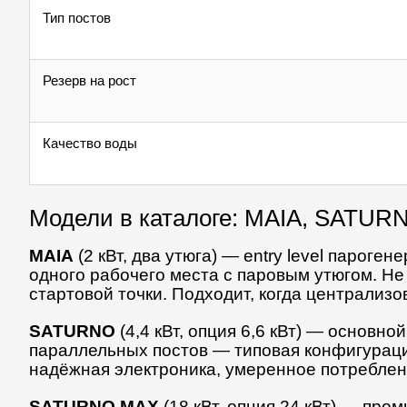
Тип постов
Резерв на рост
Качество воды
Модели в каталоге: MAIA, SATU
MAIA
(2 кВт, два утюга) — entry level парог
одного рабочего места с паровым утюгом. Н
стартовой точки. Подходит, когда централиз
SATURNO
(4,4 кВт, опция 6,6 кВт) — основн
параллельных постов — типовая конфигураци
надёжная электроника, умеренное потреблен
SATURNO MAX
(18 кВт, опция 24 кВт) — пр