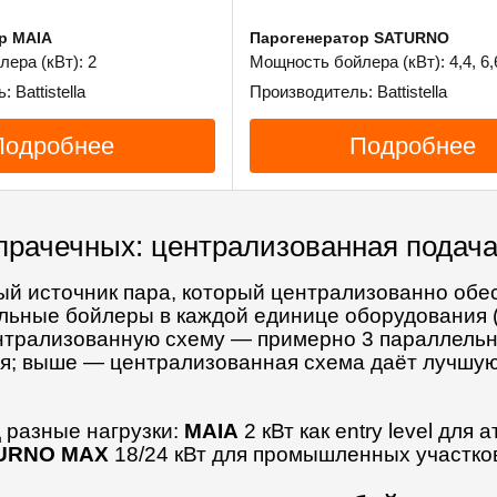
р MAIA
Парогенератор SATURNO
ера (кВт): 2
Мощность бойлера (кВт): 4,4, 6,
 Battistella
Производитель: Battistella
Подробнее
Подробнее
прачечных: централизованная подача
ый источник пара, который централизованно обе
ьные бойлеры в каждой единице оборудования (
нтрализованную схему — примерно 3 параллельны
; выше — централизованная схема даёт лучшую 
д разные нагрузки:
MAIA
2 кВт как entry level для
URNO MAX
18/24 кВт для промышленных участков