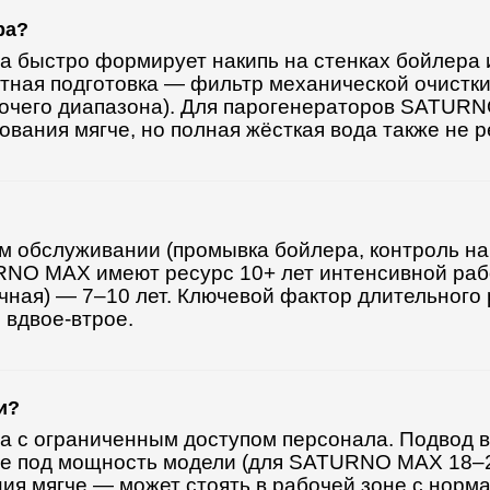
ра?
а быстро формирует накипь на стенках бойлера 
ная подготовка — фильтр механической очистки 
абочего диапазона). Для парогенераторов SATU
вания мягче, но полная жёсткая вода также не р
м обслуживании (промывка бойлера, контроль на
RNO MAX имеют ресурс 10+ лет интенсивной рабо
чечная) — 7–10 лет. Ключевой фактор длительного
 вдвое-втрое.
и?
 с ограниченным доступом персонала. Подвод вод
ние под мощность модели (для SATURNO MAX 18–2
ния мягче — может стоять в рабочей зоне с нор