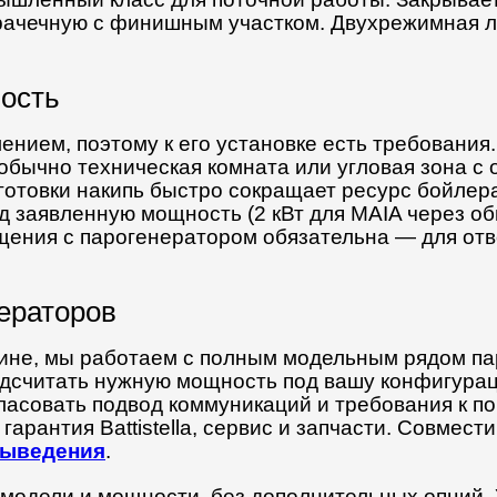
рачечную с финишным участком. Двухрежимная ло
ность
нием, поэтому к его установке есть требования
обычно техническая комната или угловая зона с
дготовки накипь быстро сокращает ресурс бойлер
д заявленную мощность (2 кВт для MAIA через 
щения с парогенератором обязательна — для отв
ераторов
аине, мы работаем с полным модельным рядом пар
читать нужную мощность под вашу конфигураци
гласовать подвод коммуникаций и требования к 
гарантия Battistella, сервис и запчасти. Совме
выведения
.
 модели и мощности, без дополнительных опций.