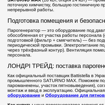
поточную химчистку, большую гостиничную п
непрерывной работы.
Подготовка помещения и безопас
Парогенератор — это оборудование под давле
обособленная от участка работы персонала (
подготовкой (фильтр + смягчитель) — без по
периодической промывки. Электропитание по
через трёхфазный контур). Вентиляция поме
персонала.
ЛОНДРІ ТРЕЙД: поставка пароген
Как официальный поставщик Battistella в Укр
промышленного SATURNO MAX. Поможем подс
пароманекены, участок пятновыведения), со
монтаж и ввод в эксплуатацию. Официальная 
оборудование
и
Оборудование для пятно
Как купить:
цена парогенератора зависит от