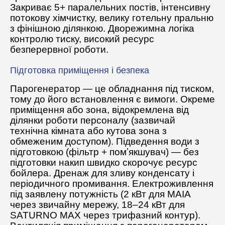
Закриває 5+ паралельних постів, інтенсивну
потокову хімчистку, велику готельну пральню
з фінішною ділянкою. Дворежимна логіка
контролю тиску, високий ресурс
безперервної роботи.
Підготовка приміщення і безпека
Парогенератор — це обладнання під тиском,
тому до його встановлення є вимоги. Окреме
приміщення або зона, відокремлена від
ділянки роботи персоналу (зазвичай
технічна кімната або кутова зона з
обмеженим доступом). Підведення води з
підготовкою (фільтр + помʼякшувач) — без
підготовки накип швидко скорочує ресурс
бойлера. Дренаж для зливу конденсату і
періодичного промивання. Електроживлення
під заявлену потужність (2 кВт для MAIA
через звичайну мережу, 18–24 кВт для
SATURNO MAX через трифазний контур).