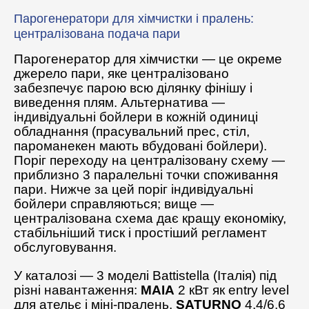
Парогенератори для хімчистки і пралень:
централізована подача пари
Парогенератор для хімчистки — це окреме
джерело пари, яке централізовано
забезпечує парою всю ділянку фінішу і
виведення плям. Альтернатива —
індивідуальні бойлери в кожній одиниці
обладнання (прасувальний прес, стіл,
пароманекен мають вбудовані бойлери).
Поріг переходу на централізовану схему —
приблизно 3 паралельні точки споживання
пари. Нижче за цей поріг індивідуальні
бойлери справляються; вище —
централізована схема дає кращу економіку,
стабільніший тиск і простіший регламент
обслуговування.
У каталозі — 3 моделі Battistella (Італія) під
різні навантаження:
MAIA
2 кВт як entry level
для ательє і міні-пралень,
SATURNO
4,4/6,6