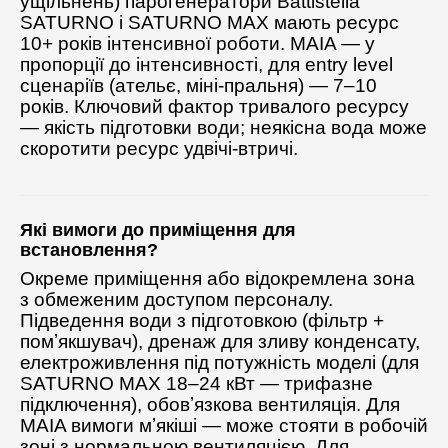
ущільнень) парогенератори Battistella
SATURNO і SATURNO MAX мають ресурс
10+ років інтенсивної роботи. MAIA — у
пропорції до інтенсивності, для entry level
сценаріїв (ательє, міні-пральня) — 7–10
років. Ключовий фактор тривалого ресурсу
— якість підготовки води; неякісна вода може
скоротити ресурс удвічі-втричі.
Які вимоги до приміщення для
встановлення?
Окреме приміщення або відокремлена зона
з обмеженим доступом персоналу.
Підведення води з підготовкою (фільтр +
помʼякшувач), дренаж для зливу конденсату,
електроживлення під потужність моделі (для
SATURNO MAX 18–24 кВт — трифазне
підключення), обовʼязкова вентиляція. Для
MAIA вимоги мʼякіші — може стояти в робочій
зоні з нормальною вентиляцією. Для