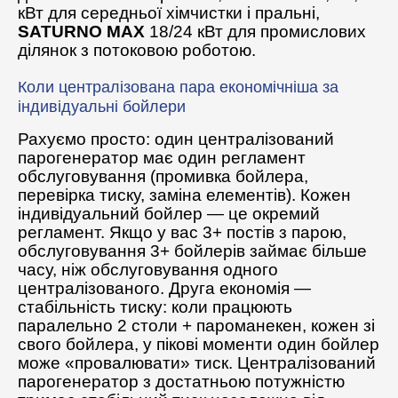
кВт для середньої хімчистки і пральні,
SATURNO MAX
18/24 кВт для промислових
ділянок з потоковою роботою.
Коли централізована пара економічніша за
індивідуальні бойлери
Рахуємо просто: один централізований
парогенератор має один регламент
обслуговування (промивка бойлера,
перевірка тиску, заміна елементів). Кожен
індивідуальний бойлер — це окремий
регламент. Якщо у вас 3+ постів з парою,
обслуговування 3+ бойлерів займає більше
часу, ніж обслуговування одного
централізованого. Друга економія —
стабільність тиску: коли працюють
паралельно 2 столи + пароманекен, кожен зі
свого бойлера, у пікові моменти один бойлер
може «провалювати» тиск. Централізований
парогенератор з достатньою потужністю