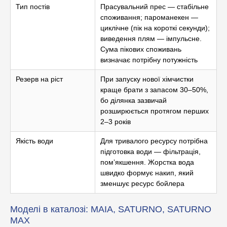
Тип постів
Прасувальний прес — стабільне
споживання; пароманекен —
циклічне (пік на короткі секунди);
виведення плям — імпульсне.
Сума пікових споживань
визначає потрібну потужність
Резерв на ріст
При запуску нової хімчистки
краще брати з запасом 30–50%,
бо ділянка зазвичай
розширюється протягом перших
2–3 років
Якість води
Для тривалого ресурсу потрібна
підготовка води — фільтрація,
помʼякшення. Жорстка вода
швидко формує накип, який
зменшує ресурс бойлера
Моделі в каталозі: MAIA, SATURNO, SATURNO
MAX