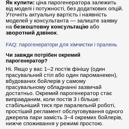
Як купити:
ціна парогенератора залежить
від моделі і потужності, без додаткових опцій.
Уточніть актуальну вартість і наявність
моделей у консультанта — залиште заявку
на
безкоштовну консультацію
або
зворотний дзвінок
.
FAQ: парогенератори для хімчистки і пралень
Чи завжди потрібен окремий
парогенератор?
Ні. Якщо у вас 1–2 постів фінішу (один
прасувальний стіл або один пароманекен),
вбудованих бойлерів у самому
прасувальному обладнанні зазвичай
достатньо. Окремий парогенератор стає
виправданим, коли постів 3 і більше:
стабільніший тиск при паралельній роботі,
простіший регламент обслуговування одного
джерела пари замість 3–4 окремих бойлерів,
нижче споживання у режимі простою.