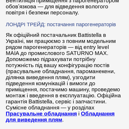
Вентиляція приміщення з парогенератором
обовʼязкова — для відведення вологого
повітря і безпеки персоналу.
ЛОНДРІ ТРЕЙД: постачання парогенераторів
Як офіційний постачальник Battistella в
Україні, ми працюємо з повним модельним
рядом парогенераторів — від entry level
MAIA до промислового SATURNO MAX.
Допоможемо підрахувати потрібну
потужність під вашу конфігурацію постів
(прасувальне обладнання, пароманекени,
ділянка виведення плям), узгодити
підведення комунікацій і вимоги до
приміщення, постачимо машину, проведемо
монтаж і введення в експлуатацію. Офіційна
гарантія Battistella, сервіс і запчастини.
Сумісне обладнання — у розділах
Прасувальне обладнання
і
Обладнання
для виведення плям
.