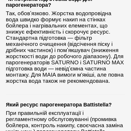
парогенератора?
Так, обовʼязково. Жорстка водопровідна
вода швидко формує накип на стінках
бойлера і нагрівальних елементах, що
знижує ефективність і скорочує ресурс.
Стандартна підготовка — фільтр
механічного очищення (відсічення піску і
дрібних частинок) і помʼякшувач (зниження
жорсткості води до робочого діапазону). Для
парогенераторів SATURNO і SATURNO MAX
підготовка води — невідʼємна частина
монтажу. Для MAIA вимоги м’якіші, але повна
жорстка вода також не рекомендована.
Який ресурс парогенератора Battistella?
При правильній експлуатації і
регламентному обслуговуванні (промивка
бойлера, контроль накипу, своєчасна заміна