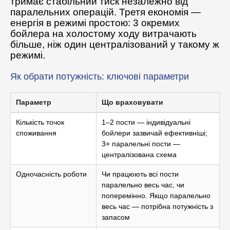
тримає стабільний тиск незалежно від
паралельних операцій. Третя економія —
енергія в режимі простою: 3 окремих
бойлера на холостому ходу витрачають
більше, ніж один централізований у такому ж
режимі.
Як обрати потужність: ключові параметри
Параметр
Що враховувати
Кількість точок
1–2 пости — індивідуальні
споживання
бойлери зазвичай ефективніші;
3+ паралельні пости —
централізована схема
Одночасність роботи
Чи працюють всі пости
паралельно весь час, чи
поперемінно. Якщо паралельно
весь час — потрібна потужність з
запасом