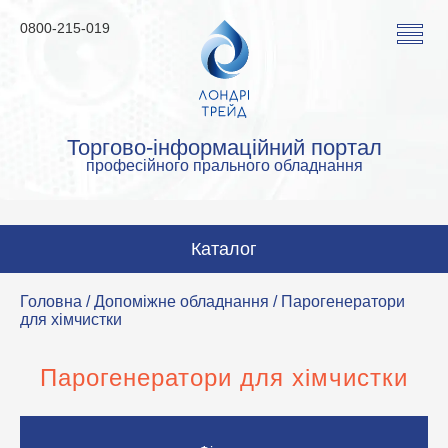
0800-215-019
Торгово-інформаційний портал
професійного прального обладнання
Каталог
Пральні машини
Головна
/
Допоміжне обладнання
/ Парогенератори
для хімчистки
Сушильні машини
Прасувальні машини
Парогенератори для хімчистки
Прасувальне обладнання
Аквачистка та хімчистка