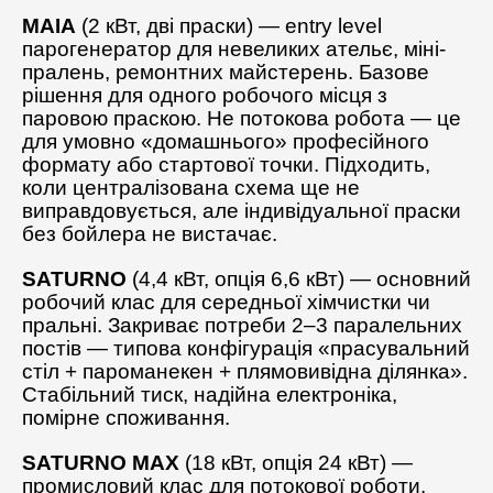
MAIA
(2 кВт, дві праски) — entry level
парогенератор для невеликих ательє, міні-
пралень, ремонтних майстерень. Базове
рішення для одного робочого місця з
паровою праскою. Не потокова робота — це
для умовно «домашнього» професійного
формату або стартової точки. Підходить,
коли централізована схема ще не
виправдовується, але індивідуальної праски
без бойлера не вистачає.
SATURNO
(4,4 кВт, опція 6,6 кВт) — основний
робочий клас для середньої хімчистки чи
пральні. Закриває потреби 2–3 паралельних
постів — типова конфігурація «прасувальний
стіл + пароманекен + плямовивідна ділянка».
Стабільний тиск, надійна електроніка,
помірне споживання.
SATURNO MAX
(18 кВт, опція 24 кВт) —
промисловий клас для потокової роботи.