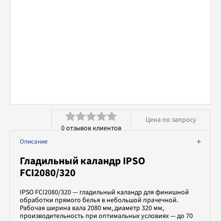
Аквачистка и химчистка
Вспомогательное оборудование
Профессиональная химия
Цена по запросу
0
отзывов клиентов
Оценка
Описание
0
Гладильный каландр IPSO
из
FCI2080/320
5
IPSO FCI2080/320 — гладильный каландр для финишной
обработки прямого белья в небольшой прачечной.
Рабочая ширина вала 2080 мм, диаметр 320 мм,
производительность при оптимальных условиях — до 70