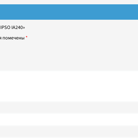
IPSO IA240»
я помечены
*