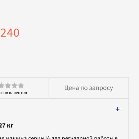
A240
Цена по запросу
ывов клиентов
енка
27 кг
я машина серии IA для регулярной работы в