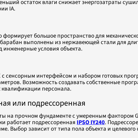
еньший остаток влаги снижает энергозатраты суши
ии IA.
то формирует большое пространство для механическо
с и барабан выполнены из нержавеющей стали для дл
 инженерные условия объекта.
 с сенсорным интерфейсом и набором готовых прогр
аметров. Возможность создавать собственные прог
к квалификации персонала.
ная или подрессоренная
ты на прочном фундаменте с умеренным фактором G.
зки работает подрессоренная
IPSO IY240
. Подрессор
е. Выбор зависит от типа пола объекта и целевого 