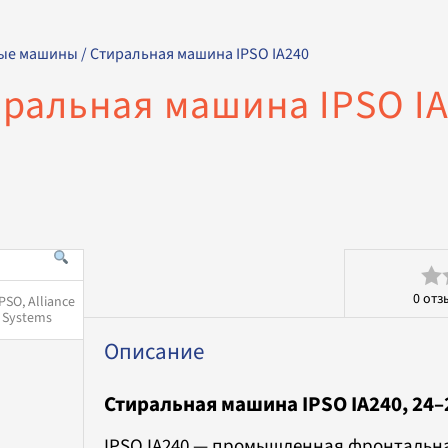
ые машины
/ Стиральная машина IPSO IA240
ральная машина IPSO I
0
отз
Оц
0
Описание
из
Стиральная машина IPSO IA240, 24–
5
IPSO IA240 — промышленная фронтальна