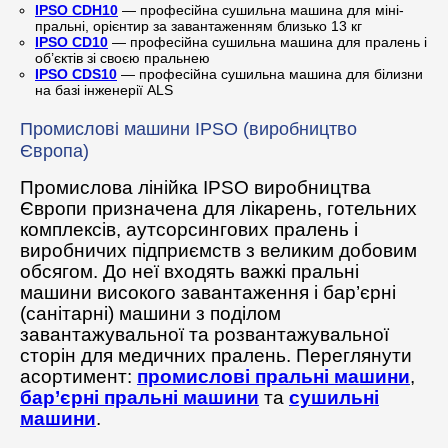
IPSO CDH10
— професійна сушильна машина для міні-
пральні, орієнтир за завантаженням близько 13 кг
IPSO CD10
— професійна сушильна машина для пралень і
об’єктів зі своєю пральнею
IPSO CDS10
— професійна сушильна машина для білизни
на базі інженерії ALS
Промислові машини IPSO (виробництво
Європа)
Промислова лінійка IPSO виробництва
Європи призначена для лікарень, готельних
комплексів, аутсорсингових пралень і
виробничих підприємств з великим добовим
обсягом. До неї входять важкі пральні
машини високого завантаження і бар’єрні
(санітарні) машини з поділом
завантажувальної та розвантажувальної
сторін для медичних пралень. Переглянути
асортимент:
промислові пральні машини
,
бар’єрні пральні машини
та
сушильні
машини
.