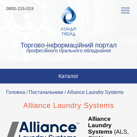
0800-215-019
Торгово-інформаційний портал
професійного прального обладнання
Каталог
Пральні машини
Головна
/
Постачальники
/ Alliance Laundry Systems
Сушильні машини
Alliance Laundry Systems
Прасувальні машини
Alliance
Прасувальне обладнання
Laundry
Systems
(ALS,
Аквачистка та хімчистка