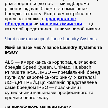
разі зверніться до нас — ми підберемо
рішення під ваш бюджет з-поміж інших
брендів каталогу. Якщо вам потрібна не
пральна техніка, а
прасувальне
обладнання
чи
машини хімчистки
— ці
категорії представлені іншими виробниками.
Часті запитання про Alliance Laundry Systems
Який зв’язок між Alliance Laundry Systems та
IPSO?
ALS — американська корпорація, власник
брендів Speed Queen, UniMac, Huebsch,
Primus та IPSO. IPSO — преміальний бренд
групи для європейського ринку. У каталозі
ЛОНДРІ ТРЕЙД ця компанія представлена
саме брендом IPSO — пральними і
сушильними машинами професійного та
промислового класу.
Де виробляють машини IPSO?