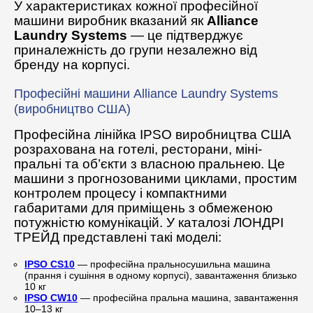
У характеристиках кожної професійної
машини виробник вказаний як
Alliance
Laundry Systems
— це підтверджує
приналежність до групи незалежно від
бренду на корпусі.
Професійні машини Alliance Laundry Systems
(виробництво США)
Професійна лінійка IPSO виробництва США
розрахована на готелі, ресторани, міні-
пральні та об’єкти з власною пральнею. Це
машини з прогнозованими циклами, простим
контролем процесу і компактними
габаритами для приміщень з обмеженою
потужністю комунікацій. У каталозі ЛОНДРІ
ТРЕЙД представлені такі моделі:
IPSO CS10
— професійна пральносушильна машина
(прання і сушіння в одному корпусі), завантаження близько
10 кг
IPSO CW10
— професійна пральна машина, завантаження
10–13 кг