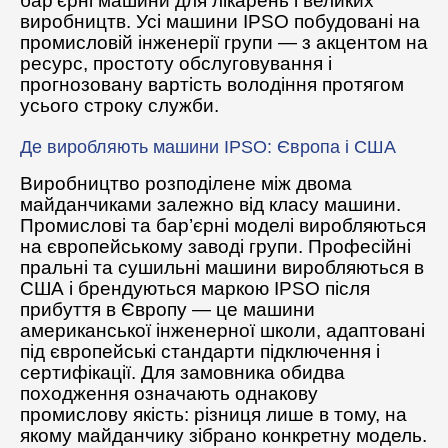
бар’єрні машини для лікарень і великих
виробництв. Усі машини IPSO побудовані на
промисловій інженерії групи — з акцентом на
ресурс, простоту обслуговування і
прогнозовану вартість володіння протягом
усього строку служби.
Де виробляють машини IPSO: Європа і США
Виробництво розподілене між двома
майданчиками залежно від класу машини.
Промислові та бар’єрні моделі виробляються
на європейському заводі групи. Професійні
пральні та сушильні машини виробляються в
США і брендуються маркою IPSO після
прибуття в Європу — це машини
американської інженерної школи, адаптовані
під європейські стандарти підключення і
сертифікації. Для замовника обидва
походження означають однакову
промислову якість: різниця лише в тому, на
якому майданчику зібрано конкретну модель.