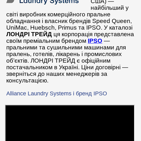
США) —
найбільший у
Допоміжне обладнання
світі виробник комерційного пральне
обладнання і власник брендів Speed Queen,
Професійна хімія
UniMac, Huebsch, Primus та IPSO. У каталозі
ЛОНДРІ ТРЕЙД
ця корпорація представлена
своїм преміальним брендом
IPSO
—
пральними та сушильними машинами для
пралень, готелів, лікарень і промислових
об’єктів. ЛОНДРІ ТРЕЙД є офіційним
постачальником в Україні. Ціни договірні —
зверніться до наших менеджерів за
консультацією.
Alliance Laundry Systems і бренд IPSO