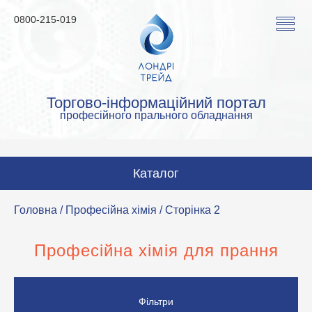
0800-215-019
Торгово-інформаційний портал
професійного прального обладнання
Каталог
Пральні машини
Головна
/
Професійна хімія
/ Сторінка 2
Сушильні машини
Професійна хімія для прання
Прасувальні машини
Прасувальне обладнання
Фільтри
Аквачистка та хімчистка