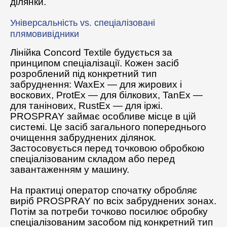
ділянки.
Універсальність vs. спеціалізовані
плямовивідники
Лінійка Concord Textile будується за
принципом спеціалізації. Кожен засіб
розроблений під конкретний тип
забруднення: WaxEx — для жирових і
воскових, ProtEx — для білкових, TanEx —
для танінових, RustEx — для іржі.
PROSPRAY займає особливе місце в цій
системі. Це засіб загального попереднього
очищення забруднених ділянок.
Застосовується перед точковою обробкою
спеціалізованим складом або перед
завантаженням у машину.
На практиці оператор спочатку обробляє
виріб PROSPRAY по всіх забруднених зонах.
Потім за потреби точково посилює обробку
спеціалізованим засобом під конкретний тип