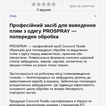
Ціна за запитом
0
відгуків
Оцінено
Опис
в
Професійний засіб для виведення
0
плям з одягу PROSPRAY —
з
попередня обробка
5
PROSPRAY — професійний засіб Concord Textile
(Франція) для попередньої обробки та видалення
плям з одягу перед аквачисткою, пранням або
хімчисткою. Універсальна формула охоплює широкий
спектр забруднень: жирові, харчові, косметичні та
змішані плями на різних типах тканин.
Застосовується на робочому місці плямовиведення
точково — безпосередньо на забруднену ділянку до
завантаження виробу в машину. Забезпечує попереднє
розщеплення забруднення. Це підвищує ефективність
основного циклу обробки та знижує ймовірність
повторної чистки.
Продукція Concord Textile сертифікована в Україні та
відповідає екологічним нормам і стандартам ЄС.