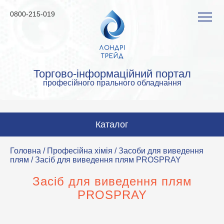
0800-215-019
Торгово-інформаційний портал
професійного прального обладнання
Каталог
Пральні машини
Головна
/
Професійна хімія
/
Засоби для виведення
плям
/ Засіб для виведення плям PROSPRAY
Сушильні машини
Засіб для виведення плям
Прасувальні машини
PROSPRAY
Прасувальне обладнання
Аквачистка та хімчистка