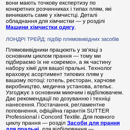
вони мають точкову експертизу по
конкретних розчинниках і типах плям, які
виникають саме у хімчистці. Деталі
обладнання для хімчистки — у розділі
Машини хімчистки одягу
.
ЛОНДРІ ТРЕЙД: підбір плямовивідних засобів
Плямовивідники працюють у зв’язці з
основним циклом прання — тому ми
підбираємо їх не «окремо», а як частину
набору хімії для вашої пральні. Технолог
враховує асортимент типових плям у
вашому потоці: готель, ресторан, харчове
виробництво, медична установа, ательє.
Узгоджує з основним миючим і відбілювачем.
Дає рекомендації по дозуванню і техніці
нанесення. Постачання, регламентне
поповнення, офіційна гарантія SUTTER
Professional і Concord Textile. Для повного
циклу прання — розділ
Засоби для прання
для пральні
, для відбілювання —