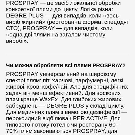
PROSPRAY — це засіб локальної обробки
конкретної плями до циклу. Логіка різна:
DEGRE PLUS — для випадків, коли «весь
виріб жирний» (ресторанна форма, спецодяг
СТО), PROSPRAY — для випадків, коли
«одна-дві плями на загалом чистому
виробі».
Чи можна обробляти всі плями PROSPRAY?
PROSPRAY універсальний на широкому
спектрі плям: піт, харчові, парфумерні, легкі
жирові, кров, кофе/чай. Але для специфічних
задач він менш ефективний. Для воскових
плям краще WaxEx. Для глибоких жирових
забруднень — DEGRE PLUS у складі циклу.
Для медичних плям з вимогою дезінфекції —
пероксидний відбілювач PER ACTIVE. Для
типового потоку готелю чи ресторану 60–
70% плям закриваються PROSPRAY, для