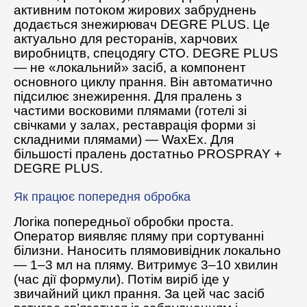
активним потоком жирових забруднень
додається знежирювач DEGRE PLUS. Це
актуально для ресторанів, харчових
виробництв, спецодягу СТО. DEGRE PLUS
— не «локальний» засіб, а компонент
основного циклу прання. Він автоматично
підсилює знежирення. Для пралень з
частими восковими плямами (готелі зі
свічками у залах, реставрація форми зі
складними плямами) — WaxEx. Для
більшості пралень достатньо PROSPRAY +
DEGRE PLUS.
Як працює попередня обробка
Логіка попередньої обробки проста.
Оператор виявляє пляму при сортуванні
білизни. Наносить плямовивідник локально
— 1–3 мл на пляму. Витримує 3–10 хвилин
(час дії формули). Потім виріб іде у
звичайний цикл прання. За цей час засіб