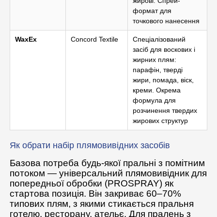
жирові. Спрей-
формат для
точкового нанесення
WaxEx
Concord Textile
Спеціалізований
засіб для воскових і
жирних плям:
парафін, тверді
жири, помада, віск,
креми. Окрема
формула для
розчинення твердих
жирових структур
Як обрати набір плямовивідних засобів
Базова потреба будь-якої пральні з помітним
потоком — універсальний плямовивідник для
попередньої обробки (PROSPRAY) як
стартова позиція. Він закриває 60–70%
типових плям, з якими стикається пральня
готелю, ресторану, ательє. Для пралень з