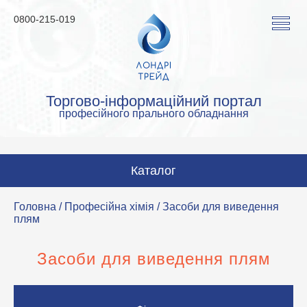
0800-215-019
Торгово-інформаційний портал
професійного прального обладнання
Каталог
Пральні машини
Головна
/
Професійна хімія
/ Засоби для виведення
плям
Сушильні машини
Прасувальні машини
Засоби для виведення плям
Прасувальне обладнання
Аквачистка та хімчистка