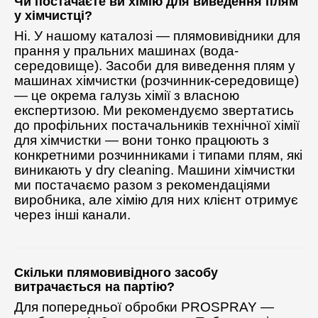
Чи постачаєте ви хімію для виведення плям
у хімчистці?
Ні. У нашому каталозі — плямовивідники для
прання у пральних машинах (вода-
середовище). Засоби для виведення плям у
машинах хімчистки (розчинник-середовище)
— це окрема галузь хімії з власною
експертизою. Ми рекомендуємо звертатись
до профільних постачальників технічної хімії
для хімчистки — вони тонко працюють з
конкретними розчинниками і типами плям, які
виникають у dry cleaning. Машини хімчистки
ми постачаємо разом з рекомендаціями
виробника, але хімію для них клієнт отримує
через інші канали.
Скільки плямовивідного засобу
витрачається на партію?
Для попередньої обробки PROSPRAY —