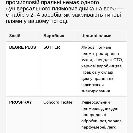
промисловій пральні немає одного
«універсального плямовивідника на все» —
є набір з 2–4 засобів, які закривають типові
плями у вашому потоці.
Засіб
Виробник
Цільові плями
DEGRE PLUS
SUTTER
Жирові і оливні
плями: ресторанна
кухня, спецодяг СТО,
харчові виробництва.
Працює у складі
циклу прання як
підсилювач
знежирювання
PROSPRAY
Concord Textile
Універсальний
плямовивідник для
попередньої
обробки: пот, харчові,
парфумерні, легкі