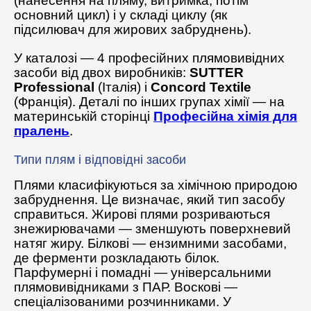
(нанесення на пляму, витримка, потім
основний цикл) і у складі циклу (як
підсилювач для жирових забруднень).
У каталозі — 4 професійних плямовивідних
засоби від двох виробників:
SUTTER
Professional
(Італія) і
Concord Textile
(Франція). Деталі по інших групах хімії — на
материнській сторінці
Професійна хімія для
пралень
.
Типи плям і відповідні засоби
Плями класифікуються за хімічною природою
забруднення. Це визначає, який тип засобу
справиться. Жирові плями розриваються
знежирювачами — зменшують поверхневий
натяг жиру. Білкові — ензимними засобами,
де ферменти розкладають білок.
Парфумерні і помадні — універсальними
плямовивідниками з ПАР. Воскові —
спеціалізованими розчинниками. У