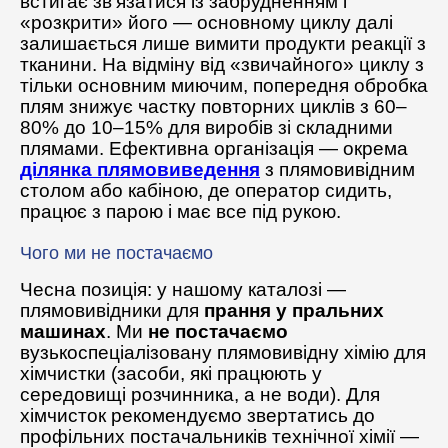
встигає зв’язатися із забрудненням і
«розкрити» його — основному циклу далі
залишається лише вимити продукти реакції з
тканини. На відміну від «звичайного» циклу з
тільки основним миючим, попередня обробка
плям знижує частку повторних циклів з 60–
80% до 10–15% для виробів зі складними
плямами. Ефективна організація — окрема
ділянка плямовиведення
з плямовивідним
столом або кабіною, де оператор сидить,
працює з парою і має все під рукою.
Чого ми не постачаємо
Чесна позиція: у нашому каталозі —
плямовивідники для
прання у пральних
машинах
. Ми
не постачаємо
вузькоспеціалізовану плямовивідну хімію для
хімчистки (засоби, які працюють у
середовищі розчинника, а не води). Для
хімчисток рекомендуємо звертатись до
профільних постачальників технічної хімії —