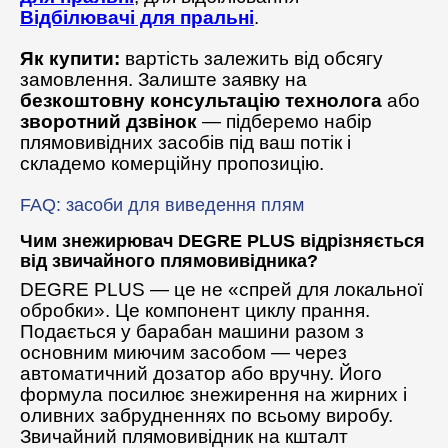
Відбілювачі для пральні
.
Як купити:
вартість залежить від обсягу
замовлення. Залиште заявку на
безкоштовну консультацію технолога
або
зворотний дзвінок
— підберемо набір
плямовивідних засобів під ваш потік і
складемо комерційну пропозицію.
FAQ: засоби для виведення плям
Чим знежирювач DEGRE PLUS відрізняється
від звичайного плямовивідника?
DEGRE PLUS — це не «спрей для локальної
обробки». Це компонент циклу прання.
Подається у барабан машини разом з
основним миючим засобом — через
автоматичний дозатор або вручну. Його
формула посилює знежирення на жирних і
оливних забрудненнях по всьому виробу.
Звичайний плямовивідник на кшталт