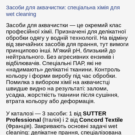
Засоби для аквачистки: спеціальна хімія для
wet cleaning
Засоби для аквачистки — це окремий клас
професійної хімії. Призначені для делікатної
обробки одягу у водній технології. На відміну
від звичайних засобів для прання, тут вимоги
принципово інші. М’який pH, близький до
нейтрального. Без агресивних ензимів і
відбілювачів. Спеціальні ПАР, які не
«надимають» делікатні тканини. Контроль
кольору і форми виробу під час обробки.
Помилка з вибором хімії на аквачистці
швидше видно на результаті: заломи,
усадка, жорсткість тканини після сушіння,
втрата кольору або деформація.
У каталозі — 3 засоби: 1 від
SUTTER
Professional
(Італія) і 2 від
Concord Textile
(Франція). Закривають основні задачі wet
cleaning: делікатне прання, спеціалізована