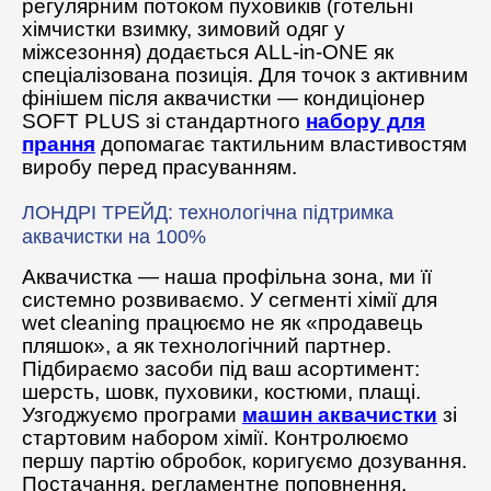
регулярним потоком пуховиків (готельні
хімчистки взимку, зимовий одяг у
міжсезоння) додається ALL-in-ONE як
спеціалізована позиція. Для точок з активним
фінішем після аквачистки — кондиціонер
SOFT PLUS зі стандартного
набору для
прання
допомагає тактильним властивостям
виробу перед прасуванням.
ЛОНДРІ ТРЕЙД: технологічна підтримка
аквачистки на 100%
Аквачистка — наша профільна зона, ми її
системно розвиваємо. У сегменті хімії для
wet cleaning працюємо не як «продавець
пляшок», а як технологічний партнер.
Підбираємо засоби під ваш асортимент:
шерсть, шовк, пуховики, костюми, плащі.
Узгоджуємо програми
машин аквачистки
зі
стартовим набором хімії. Контролюємо
першу партію обробок, коригуємо дозування.
Постачання, регламентне поповнення,