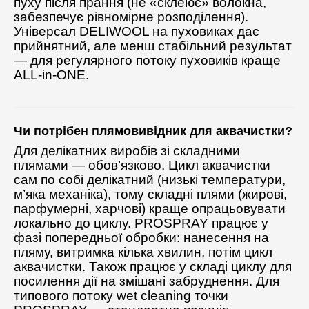
пуху після прання (не «склеює» волокна,
забезпечує рівномірне розподілення).
Універсал DELIWOOL на пуховиках дає
прийнятний, але менш стабільний результат
— для регулярного потоку пуховиків краще
ALL-in-ONE.
Чи потрібен плямовивідник для аквачистки?
Для делікатних виробів зі складними
плямами — обов’язково. Цикл аквачистки
сам по собі делікатний (низькі температури,
м’яка механіка), тому складні плями (жирові,
парфумерні, харчові) краще опрацьовувати
локально до циклу. PROSPRAY працює у
фазі попередньої обробки: нанесення на
пляму, витримка кілька хвилин, потім цикл
аквачистки. Також працює у складі циклу для
посилення дії на змішані забруднення. Для
типового потоку wet cleaning точки