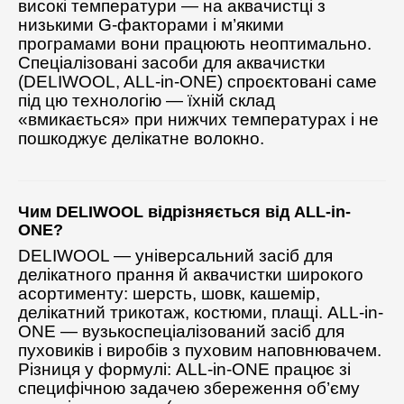
високі температури — на аквачистці з
низькими G-факторами і м’якими
програмами вони працюють неоптимально.
Спеціалізовані засоби для аквачистки
(DELIWOOL, ALL-in-ONE) спроєктовані саме
під цю технологію — їхній склад
«вмикається» при нижчих температурах і не
пошкоджує делікатне волокно.
Чим DELIWOOL відрізняється від ALL-in-
ONE?
DELIWOOL — універсальний засіб для
делікатного прання й аквачистки широкого
асортименту: шерсть, шовк, кашемір,
делікатний трикотаж, костюми, плащі. ALL-in-
ONE — вузькоспеціалізований засіб для
пуховиків і виробів з пуховим наповнювачем.
Різниця у формулі: ALL-in-ONE працює зі
специфічною задачею збереження об’єму