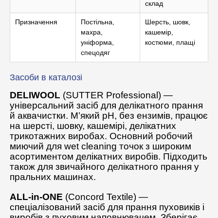
склад
Призначення
Постільна,
Шерсть, шовк,
махра,
кашемір,
уніформа,
костюми, плащі
спецодяг
Засоби в каталозі
DELIWOOL
(SUTTER Professional) —
універсальний засіб для делікатного прання
й аквачистки. М’який pH, без ензимів, працює
на шерсті, шовку, кашемірі, делікатних
трикотажних виробах. Основний робочий
миючий для wet cleaning точок з широким
асортиментом делікатних виробів. Підходить
також для звичайного делікатного прання у
пральних машинах.
ALL-in-ONE
(Concord Textile) —
спеціалізований засіб для прання пуховиків і
виробів з пуховим наповнювачем. Зберігає