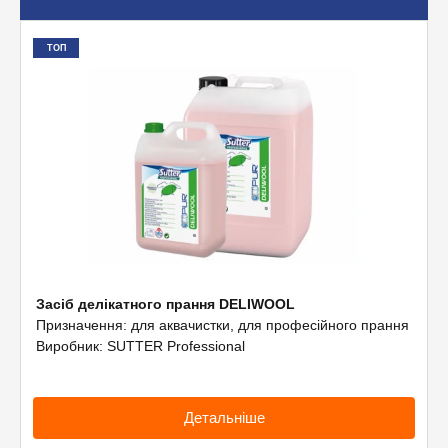
Допоміжне обладнання
ТОП
Професійна хімія
Засіб делікатного прання DELIWOOL
Призначення: для аквачистки, для професійного прання
Виробник: SUTTER Professional
Детальніше