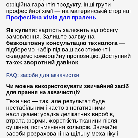
офіційна гарантія продукту. Інші групи
професійної хімії — на материнській сторінці
Професійна хімія для пралень
.
Як купити:
вартість залежить від обсягу
замовлення. Залиште заявку на
безкоштовну консультацію технолога
—
підберемо набір під ваш асортимент і
складемо комерційну пропозицію. Доступний
також
зворотний дзвінок
.
FAQ: засоби для аквачистки
Чи можна використовувати звичайний засіб
для прання на аквачистці?
Технічно — так, але результат буде
нестабільним і часто з негативними
наслідками: усадка делікатних виробів,
втрата форми, жорсткість тканини після
сушіння, потьмяніння кольорів. Звичайні
засоби розраховані на щільну механіку і