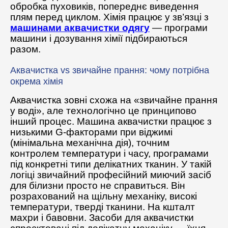
обробка пуховиків, попереднє виведення
плям перед циклом. Хімія працює у зв’язці з
машинами аквачистки одягу
— програми
машини і дозування хімії підбираються
разом.
Аквачистка vs звичайне прання: чому потрібна
окрема хімія
Аквачистка зовні схожа на «звичайне прання
у воді», але технологічно це принципово
інший процес. Машина аквачистки працює з
низькими G-факторами при віджимі
(мінімальна механічна дія), точним
контролем температури і часу, програмами
під конкретні типи делікатних тканин. У такій
логіці звичайний професійний миючий засіб
для білизни просто не справиться. Він
розрахований на щільну механіку, високі
температури, тверді тканини. На кшталт
махри і бавовни. Засоби для аквачистки