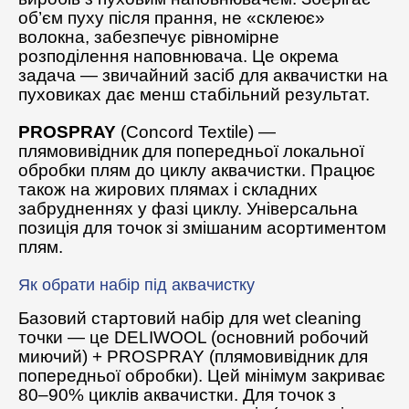
об’єм пуху після прання, не «склеює»
волокна, забезпечує рівномірне
розподілення наповнювача. Це окрема
задача — звичайний засіб для аквачистки на
пуховиках дає менш стабільний результат.
PROSPRAY
(Concord Textile) —
плямовивідник для попередньої локальної
обробки плям до циклу аквачистки. Працює
також на жирових плямах і складних
забрудненнях у фазі циклу. Універсальна
позиція для точок зі змішаним асортиментом
плям.
Як обрати набір під аквачистку
Базовий стартовий набір для wet cleaning
точки — це DELIWOOL (основний робочий
миючий) + PROSPRAY (плямовивідник для
попередньої обробки). Цей мінімум закриває
80–90% циклів аквачистки. Для точок з