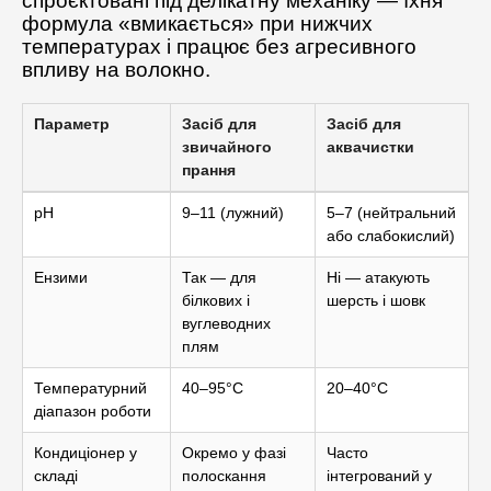
спроєктовані під делікатну механіку — їхня
формула «вмикається» при нижчих
температурах і працює без агресивного
впливу на волокно.
Параметр
Засіб для
Засіб для
звичайного
аквачистки
прання
pH
9–11 (лужний)
5–7 (нейтральний
або слабокислий)
Ензими
Так — для
Ні — атакують
білкових і
шерсть і шовк
вуглеводних
плям
Температурний
40–95°C
20–40°C
діапазон роботи
Кондиціонер у
Окремо у фазі
Часто
складі
полоскання
інтегрований у