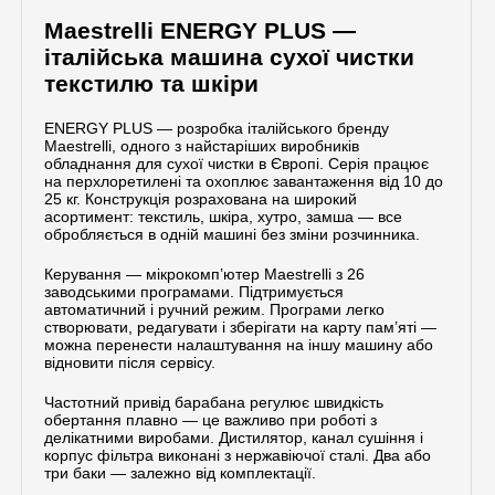
Maestrelli ENERGY PLUS —
0
італійська машина сухої чистки
з
текстилю та шкіри
5
ENERGY PLUS — розробка італійського бренду
Maestrelli, одного з найстаріших виробників
обладнання для сухої чистки в Європі. Серія працює
на перхлоретилені та охоплює завантаження від 10 до
25 кг. Конструкція розрахована на широкий
асортимент: текстиль, шкіра, хутро, замша — все
обробляється в одній машині без зміни розчинника.
Керування — мікрокомп’ютер Maestrelli з 26
заводськими програмами. Підтримується
автоматичний і ручний режим. Програми легко
створювати, редагувати і зберігати на карту пам’яті —
можна перенести налаштування на іншу машину або
відновити після сервісу.
Частотний привід барабана регулює швидкість
обертання плавно — це важливо при роботі з
делікатними виробами. Дистилятор, канал сушіння і
корпус фільтра виконані з нержавіючої сталі. Два або
три баки — залежно від комплектації.