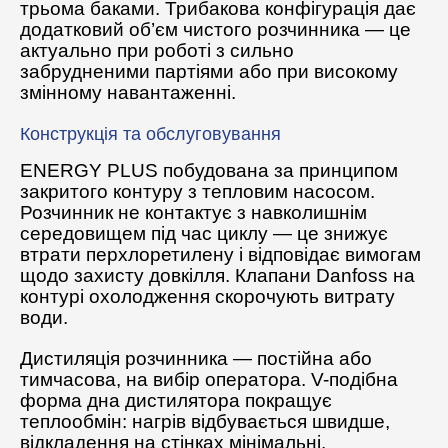
трьома баками. Трибакова конфігурація дає
додатковий об’єм чистого розчинника — це
актуально при роботі з сильно
забрудненими партіями або при високому
змінному навантаженні.
Конструкція та обслуговування
ENERGY PLUS побудована за принципом
закритого контуру з тепловим насосом.
Розчинник не контактує з навколишнім
середовищем під час циклу — це знижує
втрати перхлоретилену і відповідає вимогам
щодо захисту довкілля. Клапани Danfoss на
контурі охолодження скорочують витрату
води.
Дистиляція розчинника — постійна або
тимчасова, на вибір оператора. V-подібна
форма дна дистилятора покращує
теплообмін: нагрів відбувається швидше,
відкладення на стінках мінімальні.