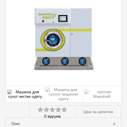
Допоміжне обладнання
Професійна хімія
Ціна за запитом
0
відгуків
Оцінено
Опис
в