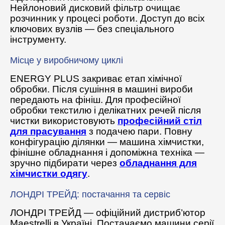
Нейлоновий дисковий фільтр очищає
розчинник у процесі роботи. Доступ до всіх
ключових вузлів — без спеціального
інструменту.
Місце у виробничому циклі
ENERGY PLUS закриває етап хімічної
обробки. Після сушіння в машині вироби
передають на фініш. Для професійної
обробки текстилю і делікатних речей після
чистки використовують
професійний стіл
для прасування
з подачею пари. Повну
конфігурацію ділянки — машина хімчистки,
фінішне обладнання і допоміжна техніка —
зручно підбирати через
обладнання для
хімчистки одягу
.
ЛОНДРІ ТРЕЙД: постачання та сервіс
ЛОНДРІ ТРЕЙД — офіційний дистриб’ютор
Maestrelli в Україні. Постачаємо машини серії