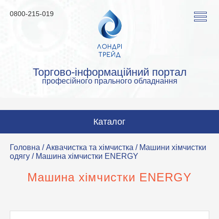
0800-215-019
Торгово-інформаційний портал
професійного прального обладнання
Каталог
Пральні машини
Головна
/
Аквачистка та хімчистка
/
Машини хімчистки
одягу
/ Машина хімчистки ENERGY
Сушильні машини
Машина хімчистки ENERGY
Прасувальні машини
Прасувальне обладнання
Аквачистка та хімчистка