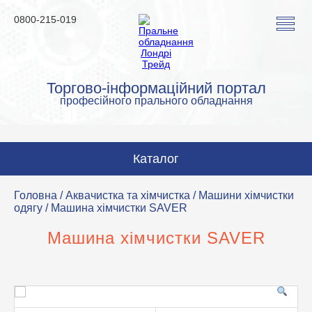
0800-215-019
Торгово-інформаційний портал
професійного прального обладнання
Каталог
Пральні машини
Головна
/
Аквачистка та хімчистка
/
Машини хімчистки
одягу
/ Машина хімчистки SAVER
Сушильні машини
Машина хімчистки SAVER
Прасувальні машини
Прасувальне обладнання
Аквачистка та хімчистка