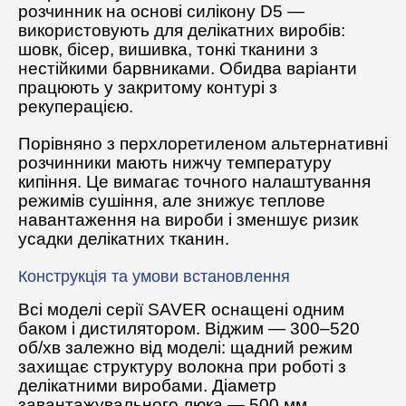
розчинник на основі силікону D5 —
використовують для делікатних виробів:
шовк, бісер, вишивка, тонкі тканини з
нестійкими барвниками. Обидва варіанти
працюють у закритому контурі з
рекуперацією.
Порівняно з перхлоретиленом альтернативні
розчинники мають нижчу температуру
кипіння. Це вимагає точного налаштування
режимів сушіння, але знижує теплове
навантаження на вироби і зменшує ризик
усадки делікатних тканин.
Конструкція та умови встановлення
Всі моделі серії SAVER оснащені одним
баком і дистилятором. Віджим — 300–520
об/хв залежно від моделі: щадний режим
захищає структуру волокна при роботі з
делікатними виробами. Діаметр
завантажувального люка — 500 мм.