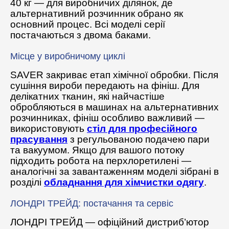
40 кг — для виробничих ділянок, де
альтернативний розчинник обрано як
основний процес. Всі моделі серії
постачаються з двома баками.
Місце у виробничому циклі
SAVER закриває етап хімічної обробки. Після
сушіння вироби передають на фініш. Для
делікатних тканин, які найчастіше
обробляються в машинах на альтернативних
розчинниках, фініш особливо важливий —
використовують
стіл для професійного
прасування
з регульованою подачею пари
та вакуумом. Якщо для вашого потоку
підходить робота на перхлоретилені —
аналогічні за завантаженням моделі зібрані в
розділі
обладнання для хімчистки одягу
.
ЛОНДРІ ТРЕЙД: постачання та сервіс
ЛОНДРІ ТРЕЙД — офіційний дистриб’ютор