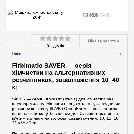
Допоміжне обладнання
Професійна хімія
Ціна за запитом
0
відгуків
Оцінено
Опис
в
Firbimatic SAVER — серія
0
хімчистки на альтернативних
з
розчинниках, завантаження 10–40
5
кг
SAVER — серія Firbimatic (Італія) для хімчистки без
перхлоретилену. Машини працюють на вуглеводневих
розчинниках класу III A/B і GreenEarth — розчинниках
на основі силікону, безпечних для більшості тканин і з
м’яким впливом на волокна. Завантаження: 10, 15, 18,
25 або 40 кг.
Принципова перевага серії — відсутність витрати води.