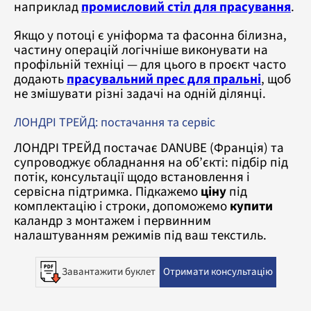
наприклад
промисловий стіл для прасування
.
Якщо у потоці є уніформа та фасонна білизна,
частину операцій логічніше виконувати на
профільній техніці — для цього в проєкт часто
додають
прасувальний прес для пральні
, щоб
не змішувати різні задачі на одній ділянці.
ЛОНДРІ ТРЕЙД: постачання та сервіс
ЛОНДРІ ТРЕЙД постачає DANUBE (Франція) та
супроводжує обладнання на об’єкті: підбір під
потік, консультації щодо встановлення і
сервісна підтримка. Підкажемо
ціну
під
комплектацію і строки, допоможемо
купити
каландр з монтажем і первинним
налаштуванням режимів під ваш текстиль.
Завантажити буклет
Отримати консультацію