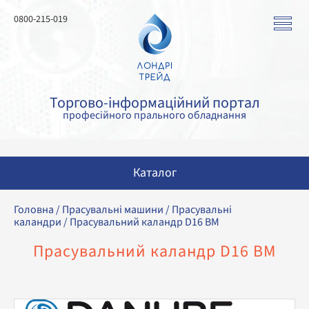
0800-215-019
Торгово-інформаційний портал
професійного прального обладнання
Каталог
Пральні машини
Головна
/
Прасувальні машини
/
Прасувальні
каландри
/ Прасувальний каландр D16 BM
Сушильні машини
Прасувальний каландр D16 BM
Прасувальні машини
Прасувальне обладнання