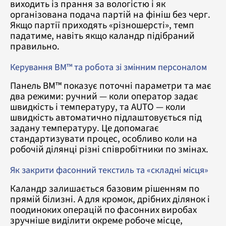
виходить із прання за вологістю і як
організована подача партій на фініш без черг.
Якщо партії приходять «різношерсті», темп
падатиме, навіть якщо каландр підібраний
правильно.
Керування BM™ та робота зі змінним персоналом
Панель BM™ показує поточні параметри та має
два режими: ручний — коли оператор задає
швидкість і температуру, та AUTO — коли
швидкість автоматично підлаштовується під
задану температуру. Це допомагає
стандартизувати процес, особливо коли на
робочій ділянці різні співробітники по змінах.
Як закрити фасонний текстиль та «складні місця»
Каландр залишається базовим рішенням по
прямій білизні. А для кромок, дрібних ділянок і
поодиноких операцій по фасонних виробах
зручніше виділити окреме робоче місце,