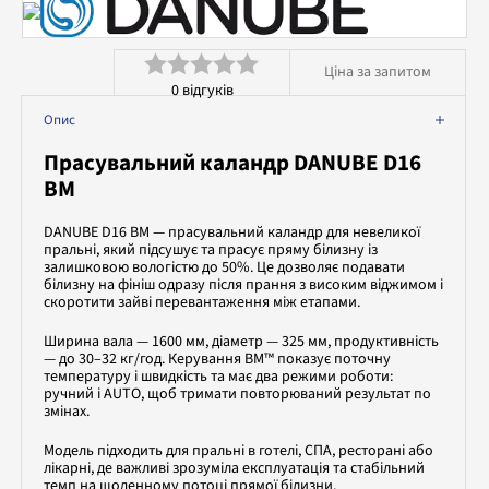
Аквачистка та хімчистка
Допоміжне обладнання
Ціна за запитом
Професійна хімія
0
відгуків
Оцінено
Опис
в
Прасувальний каландр DANUBE D16
0
BM
з
DANUBE D16 BM — прасувальний каландр для невеликої
5
пральні, який підсушує та прасує пряму білизну із
залишковою вологістю до 50%. Це дозволяє подавати
білизну на фініш одразу після прання з високим віджимом і
скоротити зайві перевантаження між етапами.
Ширина вала — 1600 мм, діаметр — 325 мм, продуктивність
— до 30–32 кг/год. Керування BM™ показує поточну
температуру і швидкість та має два режими роботи:
ручний і AUTO, щоб тримати повторюваний результат по
змінах.
Модель підходить для пральні в готелі, СПА, ресторані або
лікарні, де важливі зрозуміла експлуатація та стабільний
темп на щоденному потоці прямої білизни.