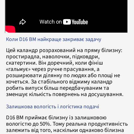
Коли D16 BM найкраще закриває задачу
Цей каландр розрахований на пряму білизну:
простирадла, наволочки, підковдри,
скатертини. Він доречний, коли фініш
«гальмує» через ручне прасування, а
розширювати ділянку по людях або площі не
хочеться. За стабільного віджиму каландр
робить випуск більш передбачуваним та
зменшує кількість повернень на досушування.
Залишкова вологість і логістика подачі
D16 BM приймає білизну із залишковою
вологістю до 50%. Тому реальна продуктивність
залежить від того, наскільки однаково білизна