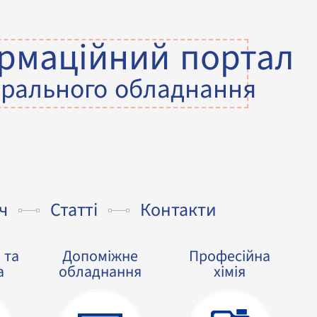
рмаційний портал
прального обладнання
ч
Статті
Контакти
 та
Допоміжне
Професійна
а
обладнання
хімія