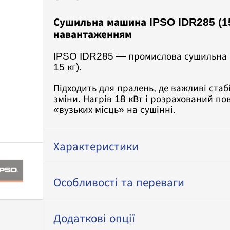
0
з
Сушильна машина IPSO IDR285 (15
навантаженням
5
IPSO IDR285 — промислова сушильна м
15 кг).
Підходить для пралень, де важливі ста
зміни. Нагрів 18 кВт і розрахований п
«вузьких місць» на сушінні.
Характеристики
Особливості та переваги
Додаткові опції