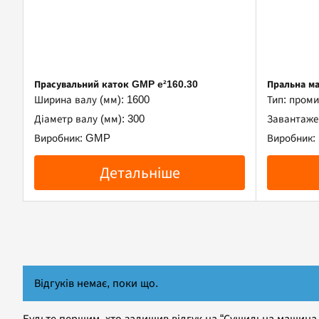
Прасувальний каток GMP e²160.30
Пральна м
Ширина валу (мм): 1600
Тип: пром
Діаметр валу (мм): 300
Завантажен
Виробник: GMP
Виробник:
Детальніше
Відгуків немає, поки що.
Будьте першим, хто залишив відгук на “Сушильна машин