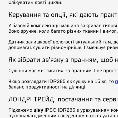
«лікувати» довгі цикли.
Керування та опції, які дають прак
У базовій комплектації машина закриває типові
Воно зручне, коли багато різних тканин і вимог 
Датчик залишкової вологості актуальний там, д
допомагає сушити рівномірніше. І зменшує риз
Як зібрати зв’язку з пранням, щоб 
Сушіння має «встигати» за пранням. І не прост
Якщо розглядати IDR285 як сушку на 15 кг, то
п
баланс продуктивності на ділянці.
ЛОНДРІ ТРЕЙД: постачання та серві
Підкажемо
ціну
IPSO IDR285 з урахуванням кон
пусконалагодженням і введенням в експлуатаці