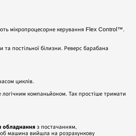
дають мікропроцесорне керування Flex Control™.
и та постільної білизни. Реверс барабана
часом циклів.
 логічним компаньйоном. Так простіше тримати
и обладнання
з постачанням,
 щоб машина вийшла на розрахункову