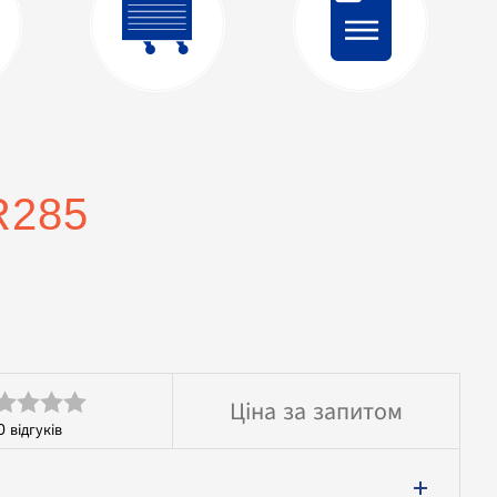
R285
Ціна за запитом
0
відгуків
інено