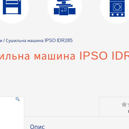
и
/ Сушильна машина IPSO IDR285
ильна машина IPSO ID
Оц
в
Опис