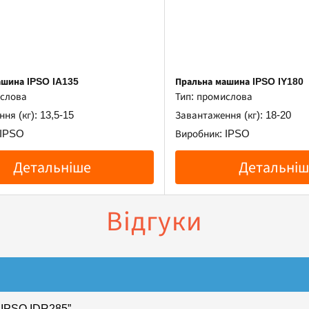
ашина IPSO IA135
Пральна машина IPSO IY180
ислова
Тип: промислова
ня (кг): 13,5-15
Завантаження (кг): 18-20
 IPSO
Виробник: IPSO
Детальніше
Детальніш
Відгуки
а IPSO IDR285”