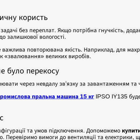
тичну користь
 задачі без переплат. Якщо потрібна гнучкість, до
до залишкової вологості.
е важлива повторювана якість. Наприклад, для махр
ик «звалювання» великих виробів.
не було перекосу
оювати через невдалу зв’язку за завантаженням та 
ромислова пральна машина 15 кг
IPSO IY135 буде
с
фігурації та умов підключення. Допоможемо
купит
ю. Перевіримо вимоги до вентиляції та електрики,