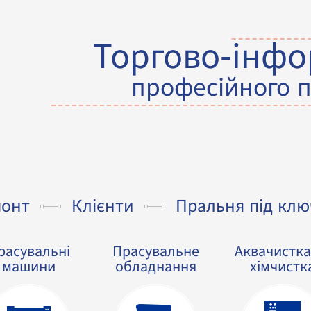
Торгово-інфо
професійного 
монт
Клієнти
Пральня під клю
расувальні
Прасувальне
Аквачистка
машини
обладнання
хімчистк